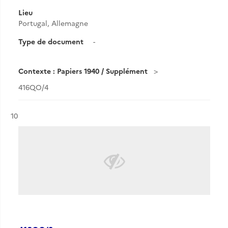
Lieu
Portugal, Allemagne
Type de document
-
Contexte : Papiers 1940 / Supplément
416QO/4
Résultat n°
10