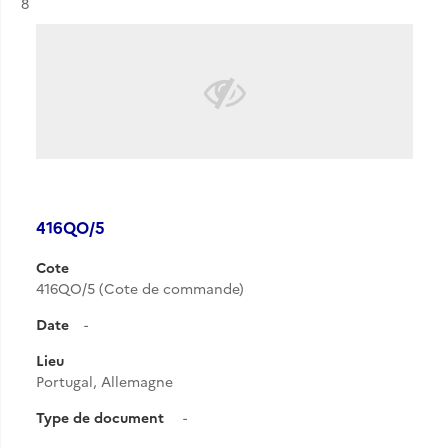
Résultat n°
8
416QO/5
Cote
416QO/5 (Cote de commande)
Date
-
Lieu
Portugal, Allemagne
Type de document
-