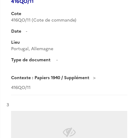
416QO/11
Cote
416QO/11 (Cote de commande)
Date
-
Lieu
Portugal, Allemagne
Type de document
-
Contexte : Papiers 1940 / Supplément
416QO/11
Résultat n°
3