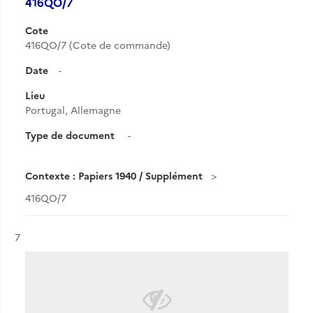
416QO/7
Cote
416QO/7 (Cote de commande)
Date
-
Lieu
Portugal, Allemagne
Type de document
-
Contexte : Papiers 1940 / Supplément
416QO/7
Résultat n°
7