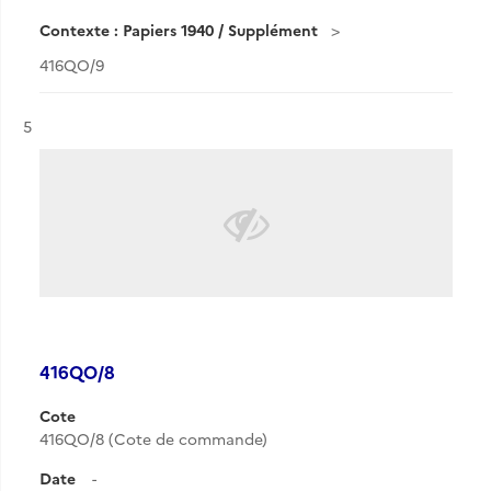
Contexte : Papiers 1940 / Supplément
416QO/9
Résultat n°
5
416QO/8
Cote
416QO/8 (Cote de commande)
Date
-