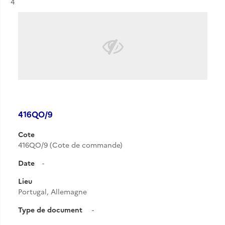
Résultat n°
4
416QO/9
Cote
416QO/9 (Cote de commande)
Date
-
Lieu
Portugal, Allemagne
Type de document
-