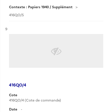
Contexte : Papiers 1940 / Supplément
416QO/5
Résultat n°
9
416QO/4
Cote
416QO/4 (Cote de commande)
Date
-