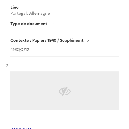
Lieu
Portugal, Allemagne
Type de document
-
Contexte : Papiers 1940 / Supplément
416QO/12
Résultat n°
2