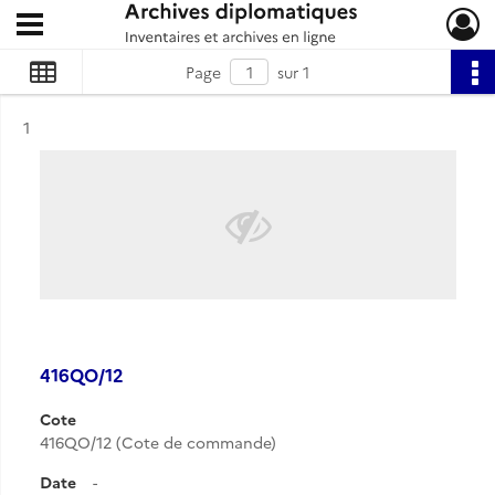
Ouvrir le menu déroulant
Archives diplomatiques
Page
sur 1
Résultat n°
1
416QO/12
Cote
416QO/12 (Cote de commande)
Date
-