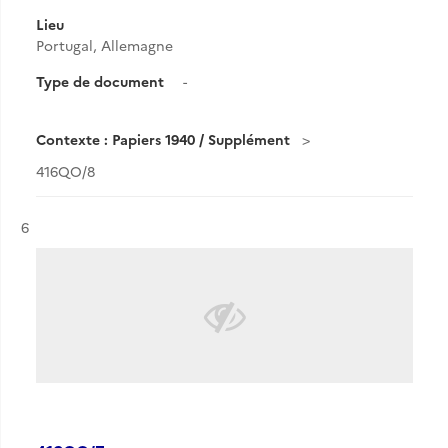
Lieu
Portugal, Allemagne
Type de document
-
Contexte : Papiers 1940 / Supplément
416QO/8
Résultat n°
6