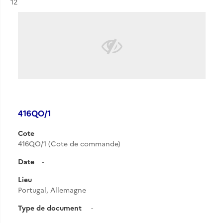
Résultat n°
12
416QO/1
Cote
416QO/1 (Cote de commande)
Date
-
Lieu
Portugal, Allemagne
Type de document
-