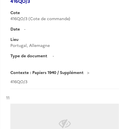
416QO/3
Cote
416QO/3 (Cote de commande)
Date
-
Lieu
Portugal, Allemagne
Type de document
-
Contexte : Papiers 1940 / Supplément
416QO/3
Résultat n°
11