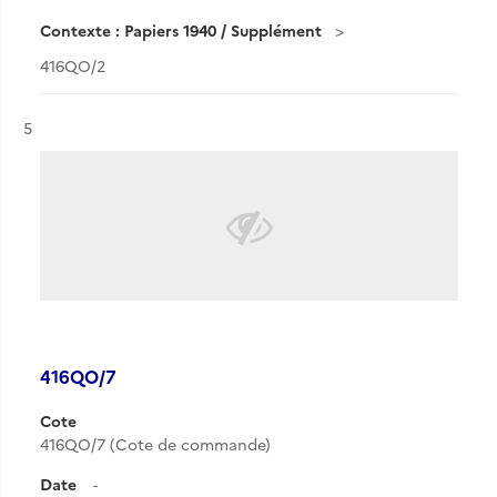
Contexte : Papiers 1940 / Supplément
416QO/2
Résultat n°
5
416QO/7
Cote
416QO/7 (Cote de commande)
Date
-