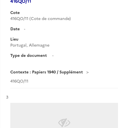
416QO/11
Cote
416QO/11 (Cote de commande)
Date
-
Lieu
Portugal, Allemagne
Type de document
-
Contexte : Papiers 1940 / Supplément
416QO/11
Résultat n°
3