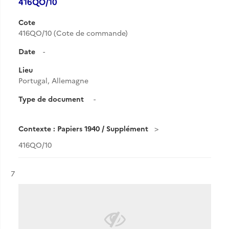
416QO/10
Cote
416QO/10 (Cote de commande)
Date
-
Lieu
Portugal, Allemagne
Type de document
-
Contexte : Papiers 1940 / Supplément
416QO/10
Résultat n°
7