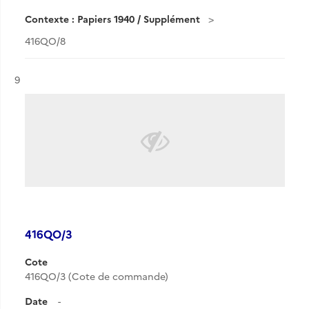
Contexte : Papiers 1940 / Supplément
416QO/8
Résultat n°
9
416QO/3
Cote
416QO/3 (Cote de commande)
Date
-