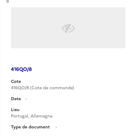
Résultat n°
8
416QO/8
Cote
416QO/8 (Cote de commande)
Date
-
Lieu
Portugal, Allemagne
Type de document
-