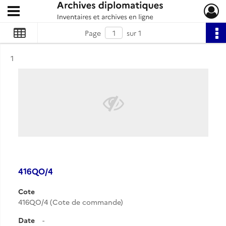
Ouvrir le menu déroulant
Archives diplomatiques
Page
sur 1
Résultat n°
1
416QO/4
Cote
416QO/4 (Cote de commande)
Date
-