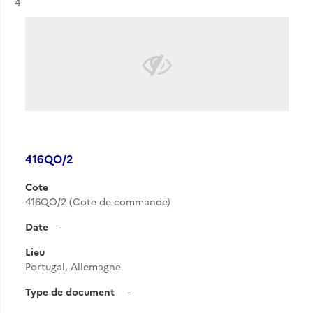
Résultat n°
4
416QO/2
Cote
416QO/2 (Cote de commande)
Date
-
Lieu
Portugal, Allemagne
Type de document
-