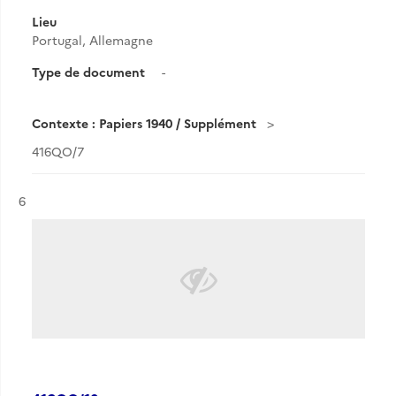
Lieu
Portugal, Allemagne
Type de document
-
Contexte : Papiers 1940 / Supplément
416QO/7
Résultat n°
6