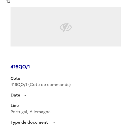
Résultat n°
12
416QO/1
Cote
416QO/1 (Cote de commande)
Date
-
Lieu
Portugal, Allemagne
Type de document
-