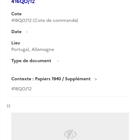
416QO/12
Cote
416QO/12 (Cote de commande)
Date
-
Lieu
Portugal, Allemagne
Type de document
-
Contexte : Papiers 1940 / Supplément
416QO/12
Résultat n°
11