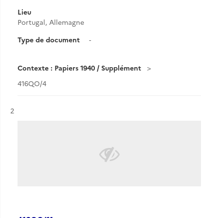
Lieu
Portugal, Allemagne
Type de document
-
Contexte : Papiers 1940 / Supplément
416QO/4
Résultat n°
2