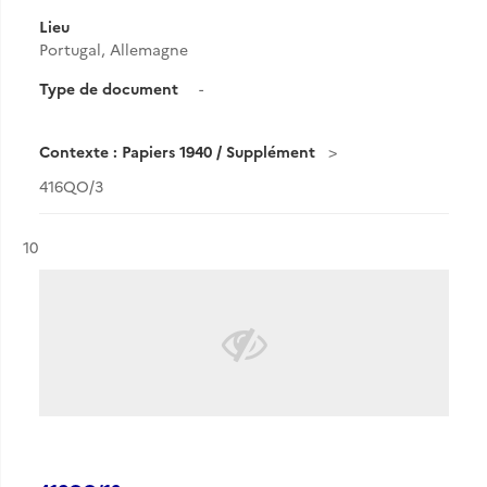
Lieu
Portugal, Allemagne
Type de document
-
Contexte : Papiers 1940 / Supplément
416QO/3
Résultat n°
10