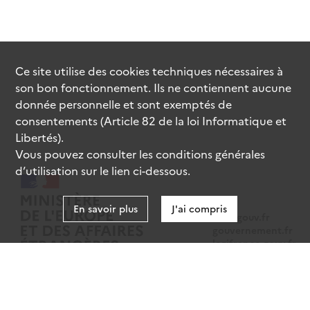
Ce site utilise des
cookies
techniques nécessaires à
son bon fonctionnement. Ils ne contiennent aucune
donnée personnelle et sont exemptés de
consentements (Article 82 de la loi Informatique et
Libertés).
Vous pouvez consulter les conditions générales
d’utilisation sur le lien ci-dessous.
En savoir plus
J'ai compris
data.gouv.fr
gouvernement.fr
legifrance.gouv.fr
service-public.fr