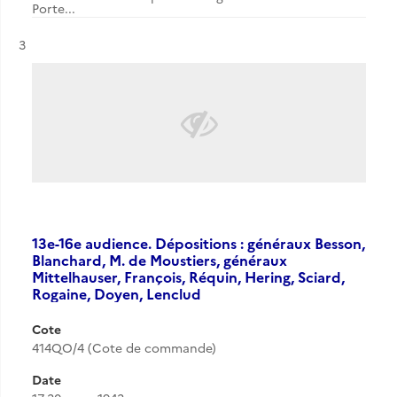
Porte...
Résultat n°
3
13e-16e audience. Dépositions : généraux Besson,
Blanchard, M. de Moustiers, généraux
Mittelhauser, François, Réquin, Hering, Sciard,
Rogaine, Doyen, Lenclud
Cote
414QO/4 (Cote de commande)
Date