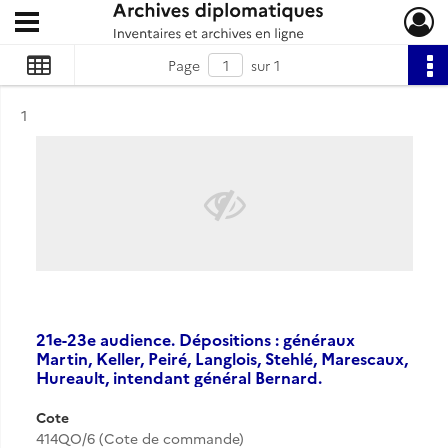
Ouvrir le menu déroulant
Archives diplomatiques
Page
sur 1
Résultat n°
1
21e-23e audience. Dépositions : généraux
Martin, Keller, Peiré, Langlois, Stehlé, Marescaux,
Hureault, intendant général Bernard.
Cote
414QO/6 (Cote de commande)