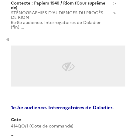
Contexte : Papiers 1940 / Riom (Cour suprême
de)
STÉNOGRAPHIES D'AUDIENCES DU PROCÈS
DE RIOM :
6e-8e audience. Interrogatoires de Daladier
(fin),...
Résultat n°
6
1e-5e audience. Interrogatoires de Daladier.
Cote
414QO/1 (Cote de commande)