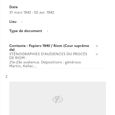
Date
31 mars 1942 - 02 avr. 1942
Lieu
-
Type de document
-
Contexte : Papiers 1940 / Riom (Cour suprême
de)
STÉNOGRAPHIES D'AUDIENCES DU PROCÈS
DE RIOM :
21e-23e audience. Dépositions : généraux
Martin, Keller,...
Résultat n°
2