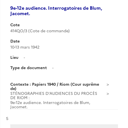
9e-12e audience. Interrogatoires de Blum,
Jacomet.
Cote
414QO/3 (Cote de commande)
Date
10-13 mars 1942
Lieu
-
Type de document
-
Contexte : Papiers 1940 / Riom (Cour suprême
de)
STÉNOGRAPHIES D'AUDIENCES DU PROCÈS
DE RIOM :
9e-12e audience. Interrogatoires de Blum,
Jacomet.
Résultat n°
5