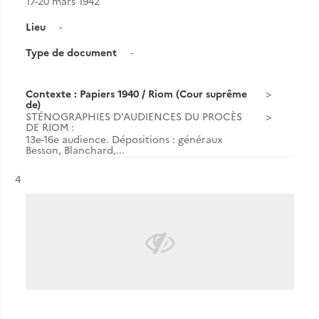
17-20 mars 1942
Lieu
-
Type de document
-
Contexte : Papiers 1940 / Riom (Cour suprême
de)
STÉNOGRAPHIES D'AUDIENCES DU PROCÈS
DE RIOM :
13e-16e audience. Dépositions : généraux
Besson, Blanchard,...
Résultat n°
4