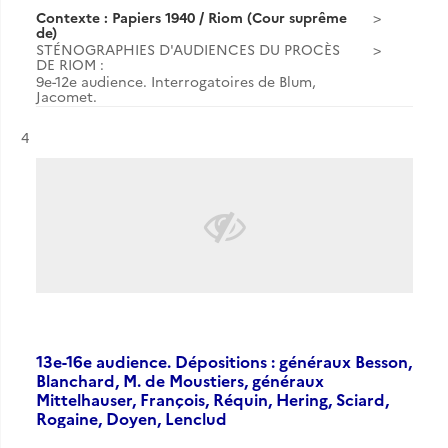
Contexte : Papiers 1940 / Riom (Cour suprême
de)
STÉNOGRAPHIES D'AUDIENCES DU PROCÈS
DE RIOM :
9e-12e audience. Interrogatoires de Blum,
Jacomet.
Résultat n°
4
13e-16e audience. Dépositions : généraux Besson,
Blanchard, M. de Moustiers, généraux
Mittelhauser, François, Réquin, Hering, Sciard,
Rogaine, Doyen, Lenclud