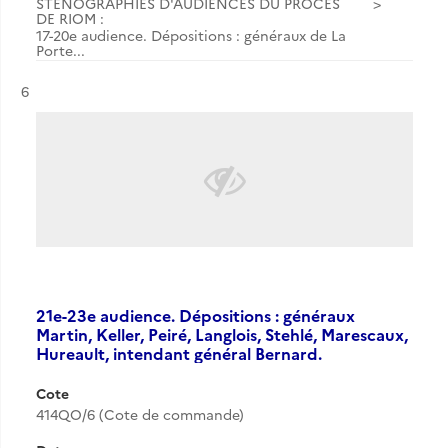
STÉNOGRAPHIES D'AUDIENCES DU PROCÈS
DE RIOM :
17-20e audience. Dépositions : généraux de La
Porte...
Résultat n°
6
21e-23e audience. Dépositions : généraux
Martin, Keller, Peiré, Langlois, Stehlé, Marescaux,
Hureault, intendant général Bernard.
Cote
414QO/6 (Cote de commande)