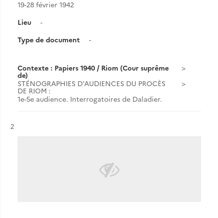
19-28 février 1942
Lieu
-
Type de document
-
Contexte : Papiers 1940 / Riom (Cour suprême
de)
STÉNOGRAPHIES D'AUDIENCES DU PROCÈS
DE RIOM :
1e-5e audience. Interrogatoires de Daladier.
Résultat n°
2