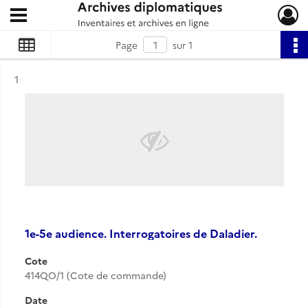
Ouvrir le menu déroulant
Archives diplomatiques
Page
sur 1
Résultat n°
1
1e-5e audience. Interrogatoires de Daladier.
Cote
414QO/1 (Cote de commande)
Date