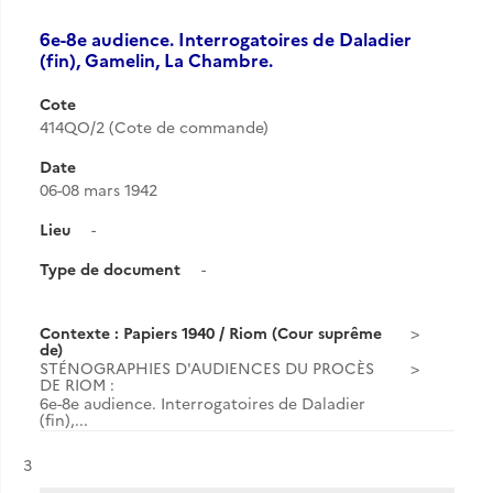
6e-8e audience. Interrogatoires de Daladier
(fin), Gamelin, La Chambre.
Cote
414QO/2 (Cote de commande)
Date
06-08 mars 1942
Lieu
-
Type de document
-
Contexte : Papiers 1940 / Riom (Cour suprême
de)
STÉNOGRAPHIES D'AUDIENCES DU PROCÈS
DE RIOM :
6e-8e audience. Interrogatoires de Daladier
(fin),...
Résultat n°
3