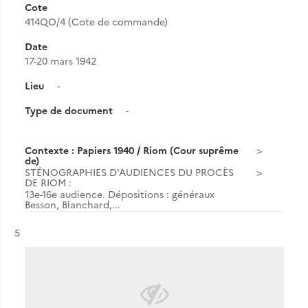
Cote
414QO/4 (Cote de commande)
Date
17-20 mars 1942
Lieu
-
Type de document
-
Contexte : Papiers 1940 / Riom (Cour suprême
de)
STÉNOGRAPHIES D'AUDIENCES DU PROCÈS
DE RIOM :
13e-16e audience. Dépositions : généraux
Besson, Blanchard,...
Résultat n°
5