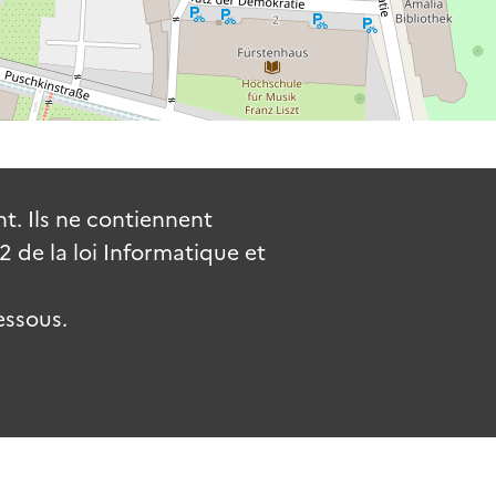
. Ils ne contiennent
de la loi Informatique et
essous.
uv.fr
gouvernement.fr
legifrance.gouv.fr
service-public.fr