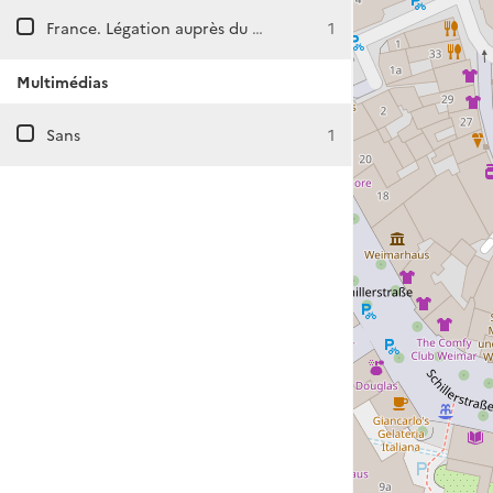
France. Légation auprès du grand-duché de Saxe-Weimar et des duchés saxons
1
Multimédias
Sans
1