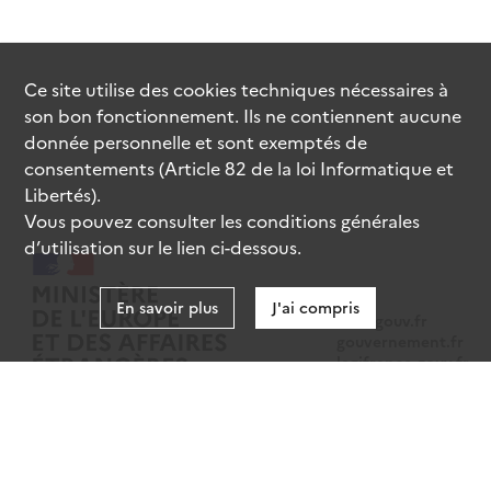
Ce site utilise des
cookies
techniques nécessaires à
son bon fonctionnement. Ils ne contiennent aucune
donnée personnelle et sont exemptés de
consentements (Article 82 de la loi Informatique et
Libertés).
Vous pouvez consulter les conditions générales
d’utilisation sur le lien ci-dessous.
En savoir plus
J'ai compris
data.gouv.fr
gouvernement.fr
legifrance.gouv.fr
service-public.fr