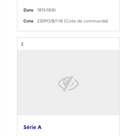
Date
1815-1830
Cote
230PO/B/1-16 (Cote de commande)
Résultat n°
2
Série A