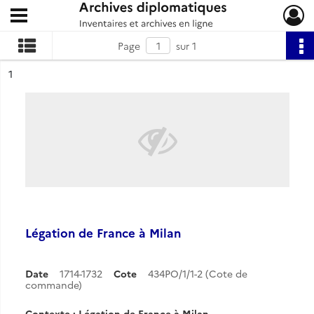
Ouvrir le menu déroulant
Archives diplomatiques
Page
sur 1
ésultat n°
1
Légation de France à Milan
Date
1714-1732
Cote
434PO/1/1-2 (Cote de
commande)
Contexte : Légation de France à Milan