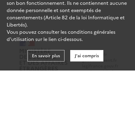
son bon fonctionnement. Ils ne contiennent aucune
donnée personnelle et sont exemptés de
consentements (Article 82 de la loi Informatique et
Libertés).
Vous pouvez consulter les conditions générales
d’utilisation sur le lien ci-dessous.
data.gouv.fr
En savoir plus
J'ai compris
gouvernement.fr
legifrance.gouv.fr
service-public.fr
Mentions légales
Données personnelles
CGU
Gestion des cookies
Accessibilité : partiellement conforme
Sauf mention contraire, tous les contenus de ce site sont
sous
licence etalab-2.0