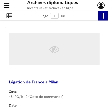
Ouvrir le menu déroulant
Archives diplomatiques
Page
sur 1
Résultat n°
1
Légation de France à Milan
Cote
434PO/1/1-2 (Cote de commande)
Date