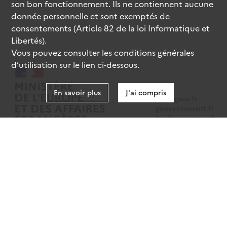
son bon fonctionnement. Ils ne contiennent aucune
donnée personnelle et sont exemptés de
consentements (Article 82 de la loi Informatique et
Libertés).
Vous pouvez consulter les conditions générales
d’utilisation sur le lien ci-dessous.
En savoir plus
J'ai compris
data.gouv.fr
gouvernement.fr
legifrance.gouv.fr
service-public.fr
Mentions légales
Données personnelles
CGU
Gestion des cookies
Accessibilité : partiellement conforme
Sauf mention contraire, tous les contenus de ce site sont sous
licence
etalab-2.0