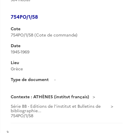
754PO/1/58
Cote
754PO/1/58 (Cote de commande)
Date
1945-1969
Lieu
Grèce
Type de document
-
Contexte : ATHÈNES (institut français)
Série BB - Editions de l'institut et Bulletins de
bibliographie...
754PO/1/58
Résultat n°
3