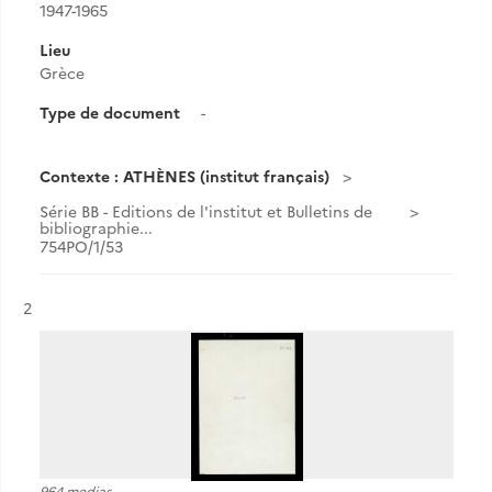
1947-1965
Lieu
Grèce
Type de document
-
Contexte : ATHÈNES (institut français)
Série BB - Editions de l'institut et Bulletins de
bibliographie...
754PO/1/53
Résultat n°
2
964 medias