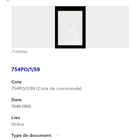
7 medias
754PO/1/59
Cote
754PO/1/59 (Cote de commande)
Date
1946-1966
Lieu
Grèce
Type de document
-