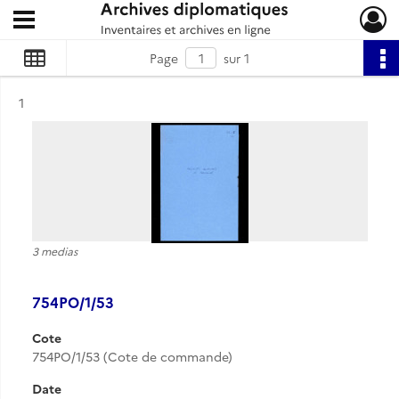
Ouvrir le menu déroulant
Archives diplomatiques
Page
sur 1
Résultat n°
1
3 medias
754PO/1/53
Cote
754PO/1/53 (Cote de commande)
Date