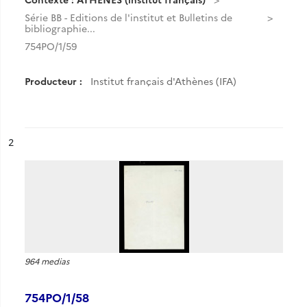
Série BB - Editions de l'institut et Bulletins de
bibliographie...
754PO/1/59
Producteur :
Institut français d'Athènes (IFA)
ésultat n°
2
964 medias
754PO/1/58