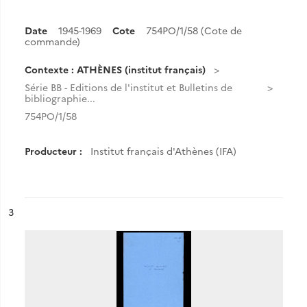
Date
1945-1969
Cote
754PO/1/58 (Cote de
commande)
Contexte : ATHÈNES (institut français)
Série BB - Editions de l'institut et Bulletins de
bibliographie...
754PO/1/58
Producteur :
Institut français d'Athènes (IFA)
ésultat n°
3