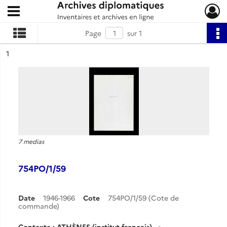
Ouvrir le menu déroulant
Archives diplomatiques
Page
sur 1
ésultat n°
1
7 medias
754PO/1/59
Date
1946-1966
Cote
754PO/1/59 (Cote de
commande)
Contexte : ATHÈNES (institut français)