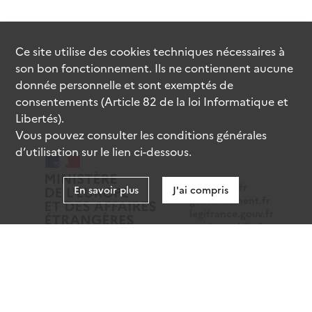
Ce site utilise des
cookies
techniques nécessaires à
son bon fonctionnement. Ils ne contiennent aucune
donnée personnelle et sont exemptés de
consentements (Article 82 de la loi Informatique et
Libertés).
Vous pouvez consulter les conditions générales
d’utilisation sur le lien ci-dessous.
data.gouv.fr
En savoir plus
J'ai compris
gouvernement.fr
legifrance.gouv.fr
service-public.fr
Mentions légales
Données personnelles
CGU
Gestion des cookies