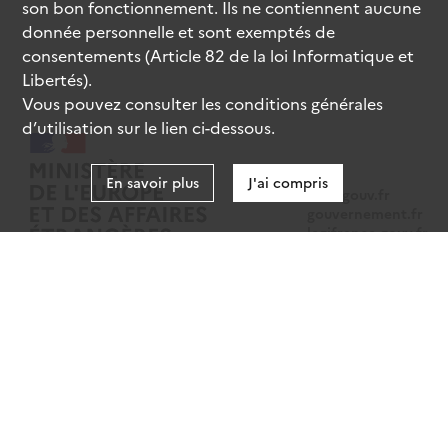
son bon fonctionnement. Ils ne contiennent aucune
donnée personnelle et sont exemptés de
consentements (Article 82 de la loi Informatique et
Libertés).
Vous pouvez consulter les conditions générales
d’utilisation sur le lien ci-dessous.
En savoir plus
J'ai compris
data.gouv.fr
gouvernement.fr
legifrance.gouv.fr
service-public.fr
Mentions légales
Données personnelles
CGU
Gestion des cookies
Accessibilité : partiellement conforme
Sauf mention contraire, tous les contenus de ce site sont sous
licence
etalab-2.0