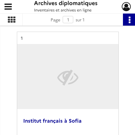
Ouvrir le menu déroulant
Archives diplomatiques
Page
sur 1
Résultat n°
1
Institut français à Sofia