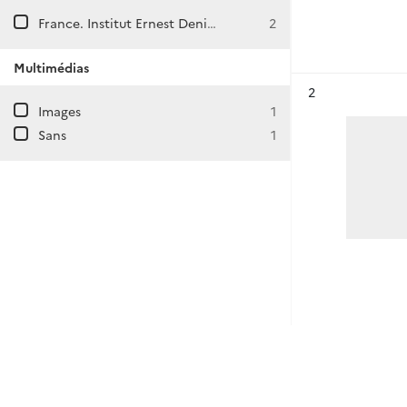
France. Institut Ernest Denis de Prague (République tchèque)
2
Multimédias
Résultat n°
2
Images
1
Sans
1