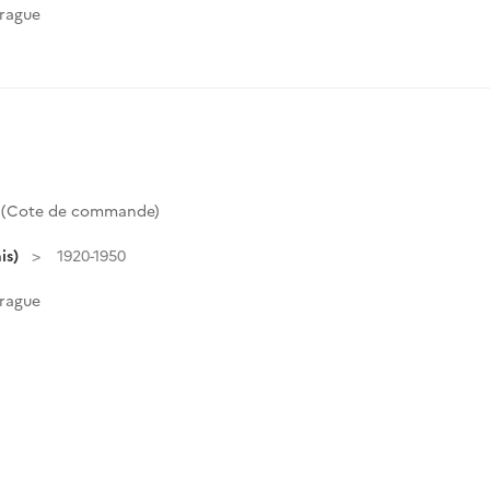
Prague
2 (Cote de commande)
is)
1920-1950
Prague