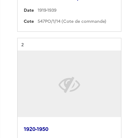
Date
1919-1939
Cote
547PO/1/14 (Cote de commande)
Résultat n°
2
1920-1950