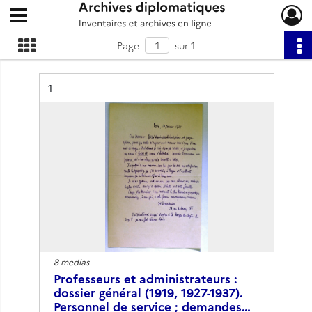
Ouvrir le menu déroulant
Archives diplomatiques
Page
sur 1
Résultat n°
1
8 medias
Professeurs et administrateurs :
dossier général (1919, 1927-1937).
Personnel de service ; demandes…