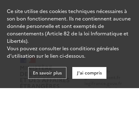
Ce site utilise des
cookies
techniques nécessaires à
son bon fonctionnement. Ils ne contiennent aucune
donnée personnelle et sont exemptés de
consentements (Article 82 de la loi Informatique et
Libertés).
Vous pouvez consulter les conditions générales
d’utilisation sur le lien ci-dessous.
data.gouv.fr
En savoir plus
J'ai compris
gouvernement.fr
legifrance.gouv.fr
service-public.fr
Mentions légales
Données personnelles
CGU
Gestion des cookies
Accessibilité : partiellement conforme