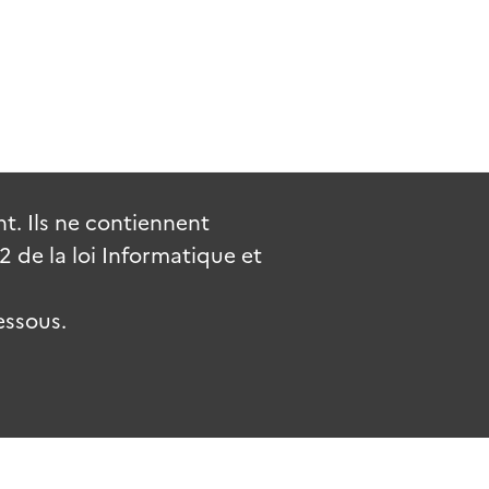
. Ils ne contiennent
de la loi Informatique et
essous.
uv.fr
gouvernement.fr
legifrance.gouv.fr
service-public.fr