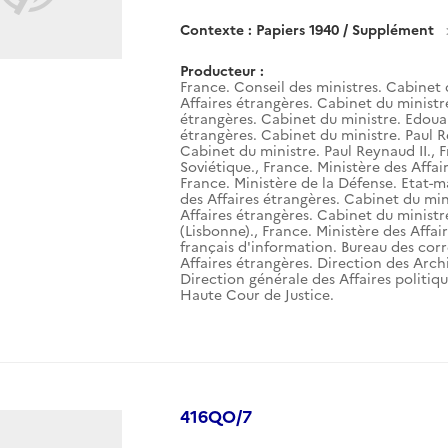
Contexte : Papiers 1940 / Supplément
Producteur :
France. Conseil des ministres. Cabinet 
Affaires étrangères. Cabinet du ministr
étrangères. Cabinet du ministre. Edouar
étrangères. Cabinet du ministre. Paul R
Cabinet du ministre. Paul Reynaud II.
,
F
Soviétique.
,
France. Ministère des Affai
France. Ministère de la Défense. Etat-m
des Affaires étrangères. Cabinet du mini
Affaires étrangères. Cabinet du ministr
(Lisbonne).
,
France. Ministère des Affai
français d'information. Bureau des corr
Affaires étrangères. Direction des Arch
Direction générale des Affaires politiqu
Haute Cour de Justice.
416QO/7