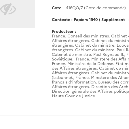
Cote
416QO/7 (Cote de commande)
Contexte : Papiers 1940 / Supplément
Producteur :
France. Conseil des ministres. Cabinet 
Affaires étrangères. Cabinet du ministr
étrangères. Cabinet du ministre. Edouar
étrangères. Cabinet du ministre. Paul R
Cabinet du ministre. Paul Reynaud II.
,
F
Soviétique.
,
France. Ministère des Affai
France. Ministère de la Défense. Etat-m
des Affaires étrangères. Cabinet du mini
Affaires étrangères. Cabinet du ministr
(Lisbonne).
,
France. Ministère des Affai
français d'information. Bureau des corr
Affaires étrangères. Direction des Arch
Direction générale des Affaires politiqu
Haute Cour de Justice.