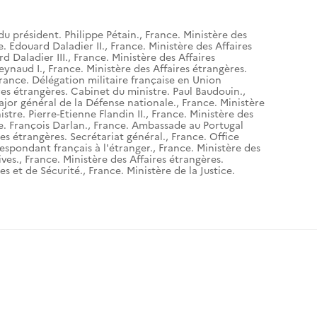
du président. Philippe Pétain.
,
France. Ministère des
e. Edouard Daladier II.
,
France. Ministère des Affaires
d Daladier III.
,
France. Ministère des Affaires
eynaud I.
,
France. Ministère des Affaires étrangères.
rance. Délégation militaire française en Union
res étrangères. Cabinet du ministre. Paul Baudouin.
,
ajor général de la Défense nationale.
,
France. Ministère
stre. Pierre-Etienne Flandin II.
,
France. Ministère des
e. François Darlan.
,
France. Ambassade au Portugal
res étrangères. Secrétariat général.
,
France. Office
espondant français à l'étranger.
,
France. Ministère des
ives.
,
France. Ministère des Affaires étrangères.
es et de Sécurité.
,
France. Ministère de la Justice.