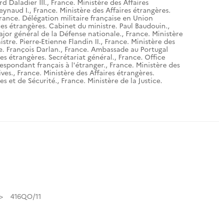
d Daladier III.
,
France. Ministère des Affaires
eynaud I.
,
France. Ministère des Affaires étrangères.
rance. Délégation militaire française en Union
res étrangères. Cabinet du ministre. Paul Baudouin.
,
ajor général de la Défense nationale.
,
France. Ministère
stre. Pierre-Etienne Flandin II.
,
France. Ministère des
e. François Darlan.
,
France. Ambassade au Portugal
res étrangères. Secrétariat général.
,
France. Office
espondant français à l'étranger.
,
France. Ministère des
ives.
,
France. Ministère des Affaires étrangères.
es et de Sécurité.
,
France. Ministère de la Justice.
416QO/11