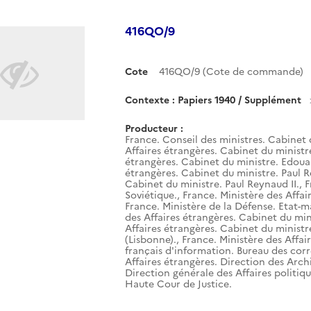
416QO/9
Cote
416QO/9 (Cote de commande)
Contexte : Papiers 1940 / Supplément
Producteur :
France. Conseil des ministres. Cabinet 
Affaires étrangères. Cabinet du ministr
étrangères. Cabinet du ministre. Edouar
étrangères. Cabinet du ministre. Paul R
Cabinet du ministre. Paul Reynaud II.
,
F
Soviétique.
,
France. Ministère des Affai
France. Ministère de la Défense. Etat-m
des Affaires étrangères. Cabinet du mini
Affaires étrangères. Cabinet du ministr
(Lisbonne).
,
France. Ministère des Affai
français d'information. Bureau des corr
Affaires étrangères. Direction des Arch
Direction générale des Affaires politiqu
Haute Cour de Justice.