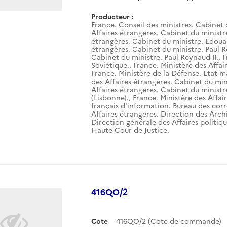
Producteur :
France. Conseil des ministres. Cabinet 
Affaires étrangères. Cabinet du ministr
étrangères. Cabinet du ministre. Edouar
étrangères. Cabinet du ministre. Paul R
Cabinet du ministre. Paul Reynaud II.
,
F
Soviétique.
,
France. Ministère des Affai
France. Ministère de la Défense. Etat-m
des Affaires étrangères. Cabinet du mini
Affaires étrangères. Cabinet du ministr
(Lisbonne).
,
France. Ministère des Affai
français d'information. Bureau des corr
Affaires étrangères. Direction des Arch
Direction générale des Affaires politiqu
Haute Cour de Justice.
416QO/2
Cote
416QO/2 (Cote de commande)