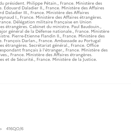
du président. Philippe Pétain.
,
France. Ministère des
e. Edouard Daladier II.
,
France. Ministère des Affaires
d Daladier III.
,
France. Ministère des Affaires
eynaud I.
,
France. Ministère des Affaires étrangères.
rance. Délégation militaire française en Union
res étrangères. Cabinet du ministre. Paul Baudouin.
,
ajor général de la Défense nationale.
,
France. Ministère
stre. Pierre-Etienne Flandin II.
,
France. Ministère des
e. François Darlan.
,
France. Ambassade au Portugal
res étrangères. Secrétariat général.
,
France. Office
espondant français à l'étranger.
,
France. Ministère des
ives.
,
France. Ministère des Affaires étrangères.
es et de Sécurité.
,
France. Ministère de la Justice.
416QO/6