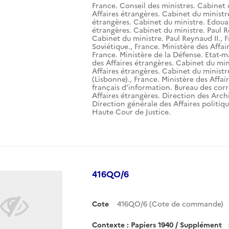
France. Conseil des ministres. Cabinet 
Affaires étrangères. Cabinet du ministr
étrangères. Cabinet du ministre. Edouar
étrangères. Cabinet du ministre. Paul R
Cabinet du ministre. Paul Reynaud II.
,
F
Soviétique.
,
France. Ministère des Affai
France. Ministère de la Défense. Etat-m
des Affaires étrangères. Cabinet du mini
Affaires étrangères. Cabinet du ministr
(Lisbonne).
,
France. Ministère des Affai
français d'information. Bureau des corr
Affaires étrangères. Direction des Arch
Direction générale des Affaires politiqu
Haute Cour de Justice.
416QO/6
Cote
416QO/6 (Cote de commande)
Contexte : Papiers 1940 / Supplément