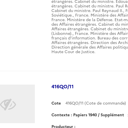
étrangères. Cabinet du ministre. Edouar
étrangères. Cabinet du ministre. Paul R
Cabinet du ministre. Paul Reynaud II.
,
F
Soviétique.
,
France. Ministère des Affai
France. Ministère de la Défense. Etat-m
des Affaires étrangères. Cabinet du mini
Affaires étrangères. Cabinet du ministr
(Lisbonne).
,
France. Ministère des Affai
français d'information. Bureau des corr
Affaires étrangères. Direction des Arch
Direction générale des Affaires politiqu
Haute Cour de Justice.
416QO/11
Cote
416QO/11 (Cote de commande)
Contexte : Papiers 1940 / Supplément
Producteur :