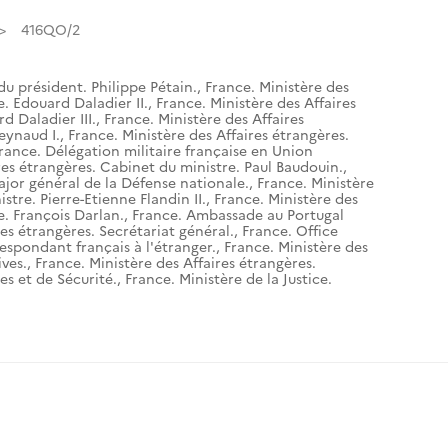
416QO/2
du président. Philippe Pétain.
,
France. Ministère des
e. Edouard Daladier II.
,
France. Ministère des Affaires
d Daladier III.
,
France. Ministère des Affaires
eynaud I.
,
France. Ministère des Affaires étrangères.
rance. Délégation militaire française en Union
res étrangères. Cabinet du ministre. Paul Baudouin.
,
ajor général de la Défense nationale.
,
France. Ministère
stre. Pierre-Etienne Flandin II.
,
France. Ministère des
e. François Darlan.
,
France. Ambassade au Portugal
res étrangères. Secrétariat général.
,
France. Office
espondant français à l'étranger.
,
France. Ministère des
ives.
,
France. Ministère des Affaires étrangères.
es et de Sécurité.
,
France. Ministère de la Justice.