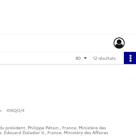
80
12 résultats
416QO/4
du président. Philippe Pétain.
,
France. Ministère des
e. Edouard Daladier II.
,
France. Ministère des Affaires