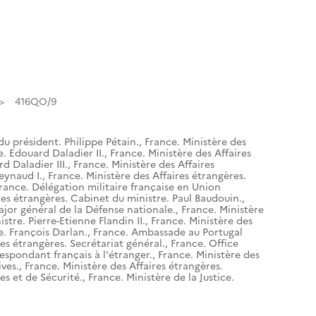
416QO/9
du président. Philippe Pétain.
,
France. Ministère des
e. Edouard Daladier II.
,
France. Ministère des Affaires
d Daladier III.
,
France. Ministère des Affaires
eynaud I.
,
France. Ministère des Affaires étrangères.
rance. Délégation militaire française en Union
res étrangères. Cabinet du ministre. Paul Baudouin.
,
ajor général de la Défense nationale.
,
France. Ministère
stre. Pierre-Etienne Flandin II.
,
France. Ministère des
e. François Darlan.
,
France. Ambassade au Portugal
res étrangères. Secrétariat général.
,
France. Office
espondant français à l'étranger.
,
France. Ministère des
ives.
,
France. Ministère des Affaires étrangères.
es et de Sécurité.
,
France. Ministère de la Justice.