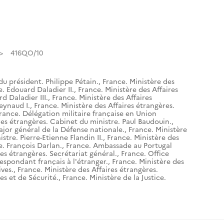
416QO/10
du président. Philippe Pétain.
,
France. Ministère des
e. Edouard Daladier II.
,
France. Ministère des Affaires
d Daladier III.
,
France. Ministère des Affaires
eynaud I.
,
France. Ministère des Affaires étrangères.
rance. Délégation militaire française en Union
res étrangères. Cabinet du ministre. Paul Baudouin.
,
ajor général de la Défense nationale.
,
France. Ministère
stre. Pierre-Etienne Flandin II.
,
France. Ministère des
e. François Darlan.
,
France. Ambassade au Portugal
res étrangères. Secrétariat général.
,
France. Office
espondant français à l'étranger.
,
France. Ministère des
ives.
,
France. Ministère des Affaires étrangères.
es et de Sécurité.
,
France. Ministère de la Justice.