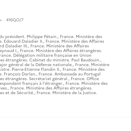
416QO/7
du président. Philippe Pétain.
,
France. Ministère des
e. Edouard Daladier II.
,
France. Ministère des Affaires
d Daladier III.
,
France. Ministère des Affaires
eynaud I.
,
France. Ministère des Affaires étrangères.
rance. Délégation militaire française en Union
res étrangères. Cabinet du ministre. Paul Baudouin.
,
ajor général de la Défense nationale.
,
France. Ministère
stre. Pierre-Etienne Flandin II.
,
France. Ministère des
e. François Darlan.
,
France. Ambassade au Portugal
res étrangères. Secrétariat général.
,
France. Office
espondant français à l'étranger.
,
France. Ministère des
ives.
,
France. Ministère des Affaires étrangères.
es et de Sécurité.
,
France. Ministère de la Justice.