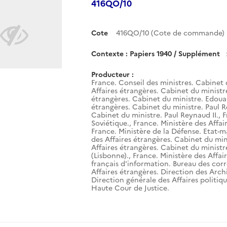
416QO/10
Cote
416QO/10 (Cote de commande)
Contexte : Papiers 1940 / Supplément
Producteur :
France. Conseil des ministres. Cabinet 
Affaires étrangères. Cabinet du ministr
étrangères. Cabinet du ministre. Edouar
étrangères. Cabinet du ministre. Paul R
Cabinet du ministre. Paul Reynaud II.
,
F
Soviétique.
,
France. Ministère des Affai
France. Ministère de la Défense. Etat-m
des Affaires étrangères. Cabinet du mini
Affaires étrangères. Cabinet du ministr
(Lisbonne).
,
France. Ministère des Affai
français d'information. Bureau des corr
Affaires étrangères. Direction des Arch
Direction générale des Affaires politiqu
Haute Cour de Justice.