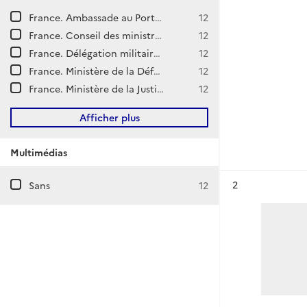
France. Ambassade au Portugal (Lisbonne)
12
France. Conseil des ministres. Cabinet du président. Philippe Pétain.
12
France. Délégation militaire française en Union soviétique.
12
France. Ministère de la Défense nationale. État-major général de la Défense nationale.
12
France. Ministère de la Justice. Haute Cour de Justice.
12
Afficher plus
Multimédias
Résultat n°
2
Sans
12