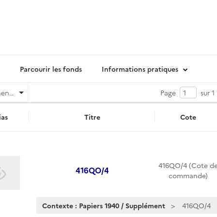
Parcourir les fonds
Informations pratiques
Pertinence
Page
sur 1
as
Titre
Cote
416QO/4 (Cote d
416QO/4
commande)
Contexte : Papiers 1940 / Supplément
416QO/4