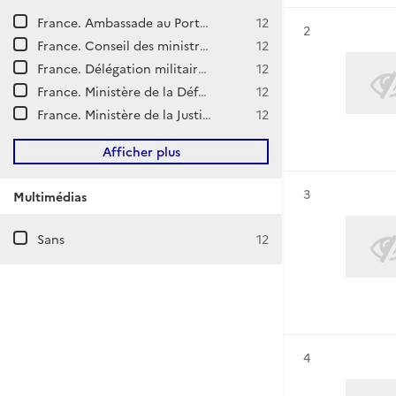
France. Ambassade au Portugal (Lisbonne)
12
Résultat n°
2
France. Conseil des ministres. Cabinet du président. Philippe Pétain.
12
France. Délégation militaire française en Union soviétique.
12
France. Ministère de la Défense nationale. État-major général de la Défense nationale.
12
France. Ministère de la Justice. Haute Cour de Justice.
12
Afficher plus
Résultat n°
3
Multimédias
Sans
12
Résultat n°
4