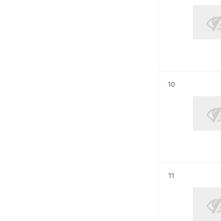
Résultat n°
10
Résultat n°
11