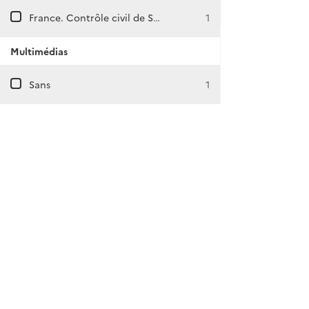
France. Contrôle civil de Souk-el-Arba.
1
Multimédias
Sans
1