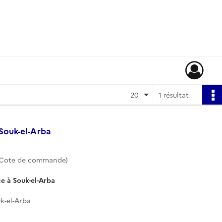
20
1 résultat
Souk-el-Arba
(Cote de commande)
e à Souk-el-Arba
k-el-Arba