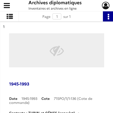
Ouvrir le menu déroulant
Archives diplomatiques
Page
sur 1
ésultat n°
1
1945-1993
Date
1945-1993
Cote
715PO/1/1-136 (Cote de
commande)
Contexte : TURIN et GÊNES (consulat)