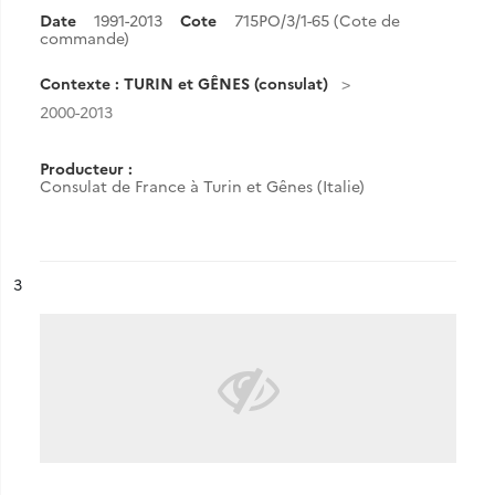
Date
1991-2013
Cote
715PO/3/1-65 (Cote de
commande)
Contexte : TURIN et GÊNES (consulat)
2000-2013
Producteur :
Consulat de France à Turin et Gênes (Italie)
ésultat n°
3