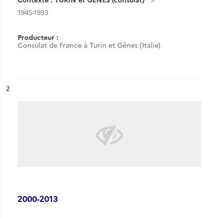
1945-1993
Producteur :
Consulat de France à Turin et Gênes (Italie)
ésultat n°
2
2000-2013