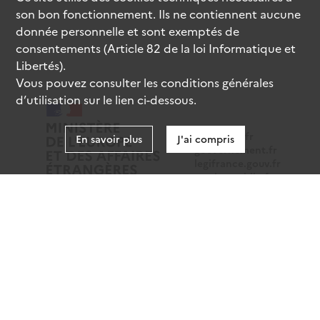
son bon fonctionnement. Ils ne contiennent aucune
donnée personnelle et sont exemptés de
consentements (Article 82 de la loi Informatique et
Libertés).
Vous pouvez consulter les conditions générales
d’utilisation sur le lien ci-dessous.
data.gouv.fr
En savoir plus
J'ai compris
gouvernement.fr
legifrance.gouv.fr
service-public.fr
Mentions légales
Données personnelles
CGU
Gestion des cookies
Accessibilité : partiellement conforme
Sauf mention contraire, tous les contenus de ce site sont
sous
licence etalab-2.0