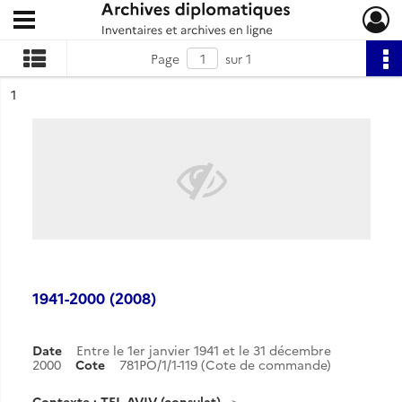
Ouvrir le menu déroulant
Archives diplomatiques
Page
sur 1
ésultat n°
1
1941-2000 (2008)
Date
Entre le 1er janvier 1941 et le 31 décembre
2000
Cote
781PO/1/1-119 (Cote de commande)
Contexte : TEL AVIV (consulat)