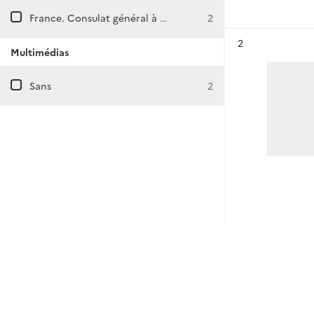
France. Consulat général à Tel-Aviv-Jaffa (Israël)
2
Résultat n°
2
Multimédias
Sans
2