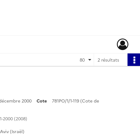
80
2 résultats
31 décembre 2000
Cote
781PO/1/1-119 (Cote de
1-2000 (2008)
viv (Israël)