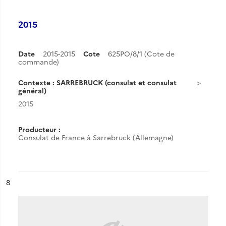
2015
Date
2015-2015
Cote
625PO/8/1 (Cote de
commande)
Contexte : SARREBRUCK (consulat et consulat
général)
2015
Producteur :
Consulat de France à Sarrebruck (Allemagne)
ésultat n°
8