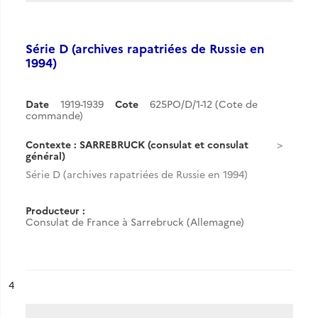
Série D (archives rapatriées de Russie en
1994)
Date
1919-1939
Cote
625PO/D/1-12 (Cote de
commande)
Contexte : SARREBRUCK (consulat et consulat
général)
Série D (archives rapatriées de Russie en 1994)
Producteur :
Consulat de France à Sarrebruck (Allemagne)
ésultat n°
4