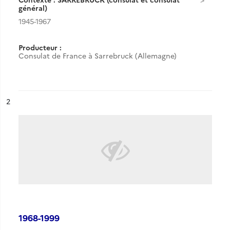
général)
1945-1967
Producteur :
Consulat de France à Sarrebruck (Allemagne)
ésultat n°
2
1968-1999