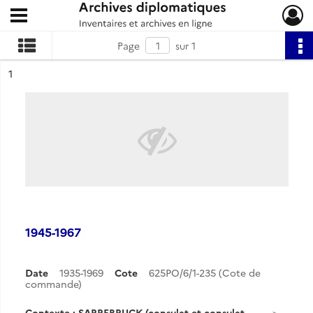
Ouvrir le menu déroulant
Archives diplomatiques
Page
sur 1
ésultat n°
1
1945-1967
Date
1935-1969
Cote
625PO/6/1-235 (Cote de
commande)
Contexte : SARREBRUCK (consulat et consulat