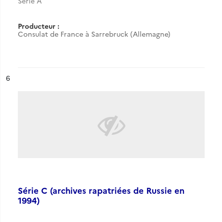
Série A
Producteur :
Consulat de France à Sarrebruck (Allemagne)
ésultat n°
6
Série C (archives rapatriées de Russie en
1994)