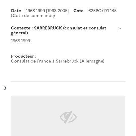
Date
1968-1999 [1963-2005]
Cote
625PO/7/1-145
(Cote de commande)
Contexte : SARREBRUCK (consulat et consulat
général)
1968-1999
Producteur :
Consulat de France à Sarrebruck (Allemagne)
ésultat n°
3