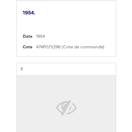
1954.
Date
1954
Cote
474PO/1/296 (Cote de commande)
Résultat n°
7