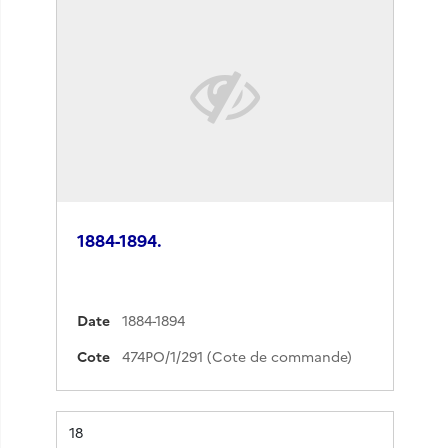
1884-1894.
Date
1884-1894
Cote
474PO/1/291 (Cote de commande)
Résultat n°
18