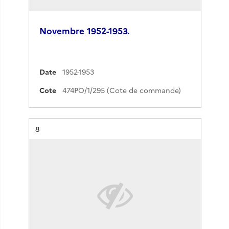
Novembre 1952-1953.
Date
1952-1953
Cote
474PO/1/295 (Cote de commande)
Résultat n°
8