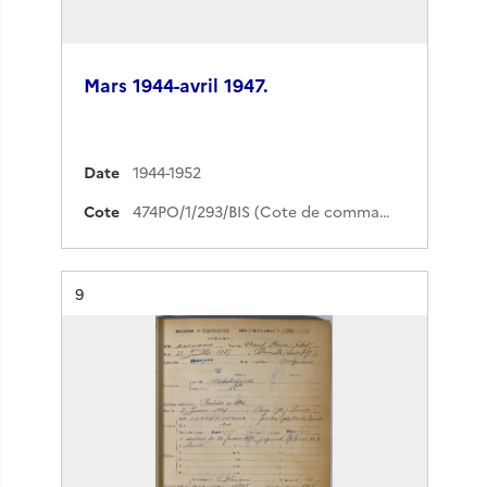
Mars 1944-avril 1947.
Date
1944-1952
Cote
474PO/1/293/BIS (Cote de commande)
Résultat n°
9