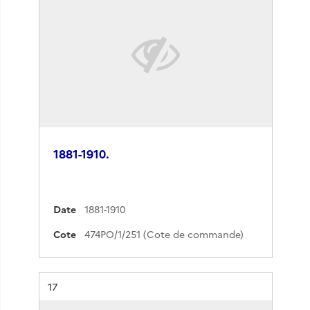
1881-1910.
Date
1881-1910
Cote
474PO/1/251 (Cote de commande)
Résultat n°
17