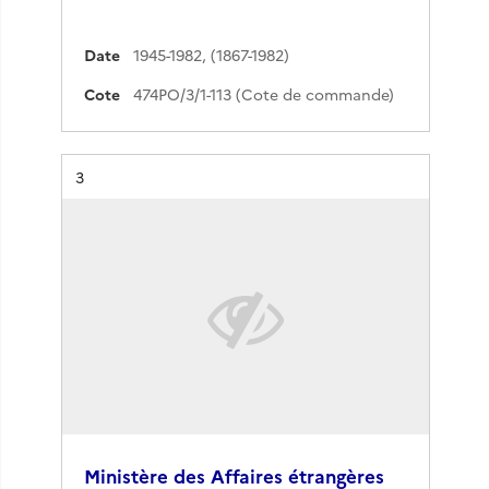
Date
1945-1982
,
(1867-1982)
Cote
474PO/3/1-113 (Cote de commande)
Résultat n°
3
Ministère des Affaires étrangères