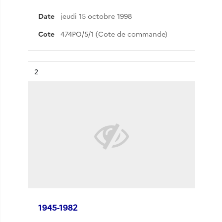
Date
jeudi 15 octobre 1998
Cote
474PO/5/1 (Cote de commande)
Résultat n°
2
1945-1982