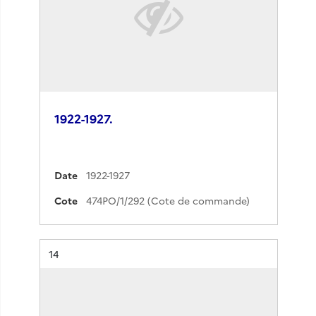
1922-1927.
Date
1922-1927
Cote
474PO/1/292 (Cote de commande)
Résultat n°
14