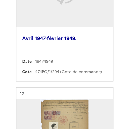
Avril 1947-février 1949.
Date
1947-1949
Cote
474PO/1/294 (Cote de commande)
Résultat n°
12