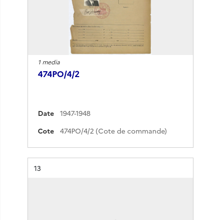
1 media
474PO/4/2
Date
1947-1948
Cote
474PO/4/2 (Cote de commande)
Résultat n°
13