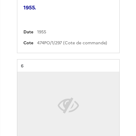
1955.
Date
1955
Cote
474PO/1/297 (Cote de commande)
Résultat n°
6