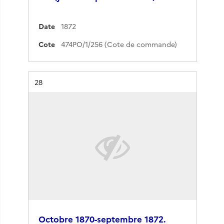
Date
1872
Cote
474PO/1/256 (Cote de commande)
Résultat n°
28
Octobre 1870-septembre 1872.