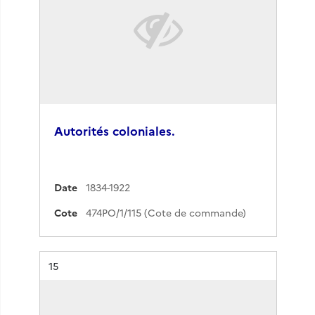
Autorités coloniales.
Date
1834-1922
Cote
474PO/1/115 (Cote de commande)
Résultat n°
15