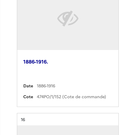
1886-1916.
Date
1886-1916
Cote
474PO/1/152 (Cote de commande)
Résultat n°
16