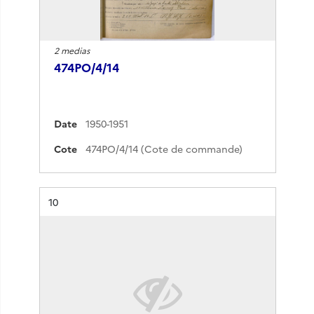
2 medias
474PO/4/14
Date
1950-1951
Cote
474PO/4/14 (Cote de commande)
Résultat n°
10