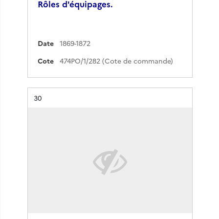
Rôles d'équipages.
Date
1869-1872
Cote
474PO/1/282 (Cote de commande)
Résultat n°
30