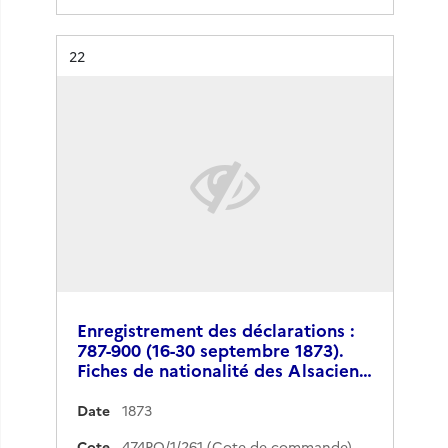
Résultat n°
22
Enregistrement des déclarations :
787-900 (16-30 septembre 1873).
Fiches de nationalité des Alsacien…
Date
1873
Cote
474PO/1/261 (Cote de commande)