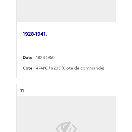
1928-1941.
Date
1928-1950
Cote
474PO/1/293 (Cote de commande)
Résultat n°
11