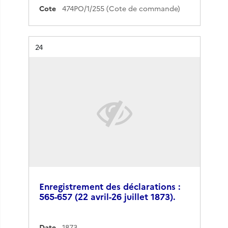
Cote
474PO/1/255 (Cote de commande)
Résultat n°
24
Enregistrement des déclarations :
565-657 (22 avril-26 juillet 1873).
Date
1873