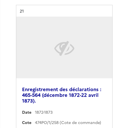
Résultat n°
21
Enregistrement des déclarations :
465-564 (décembre 1872-22 avril
1873).
Date
1872-1873
Cote
474PO/1/258 (Cote de commande)