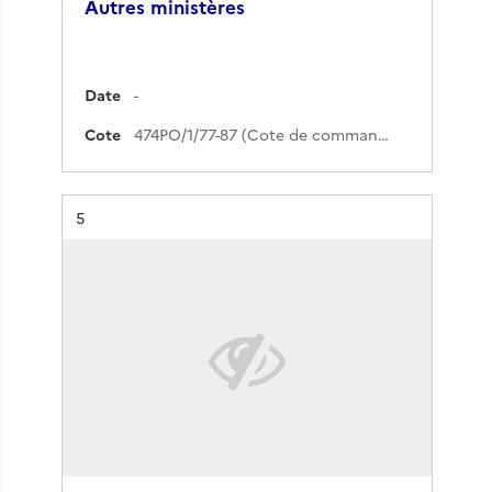
Autres ministères
Date
-
Cote
474PO/1/77-87 (Cote de commande)
Résultat n°
5