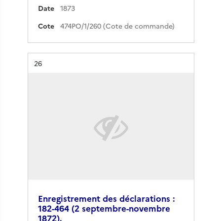
Date
1873
Cote
474PO/1/260 (Cote de commande)
Résultat n°
26
Enregistrement des déclarations :
182-464 (2 septembre-novembre
1872).