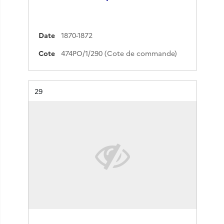
Date
1870-1872
Cote
474PO/1/290 (Cote de commande)
Résultat n°
29