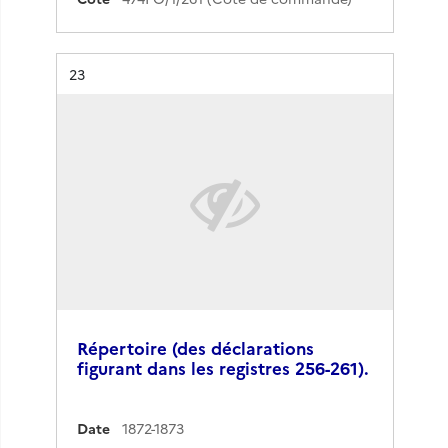
Résultat n°
23
Répertoire (des déclarations
figurant dans les registres 256-261).
Date
1872-1873