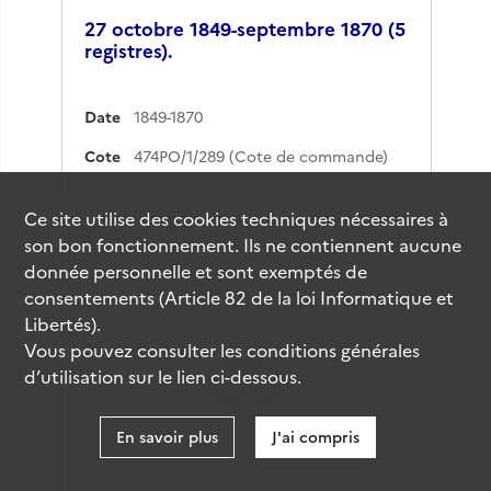
27 octobre 1849-septembre 1870 (5
registres).
Date
1849-1870
Cote
474PO/1/289 (Cote de commande)
Ce site utilise des
cookies
techniques nécessaires à
Résultat n°
31
son bon fonctionnement. Ils ne contiennent aucune
donnée personnelle et sont exemptés de
consentements (Article 82 de la loi Informatique et
Libertés).
Vous pouvez consulter les conditions générales
d’utilisation sur le lien ci-dessous.
En savoir plus
J'ai compris