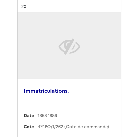
Résultat n°
20
Immatriculations.
Date
1868-1886
Cote
474PO/1/262 (Cote de commande)