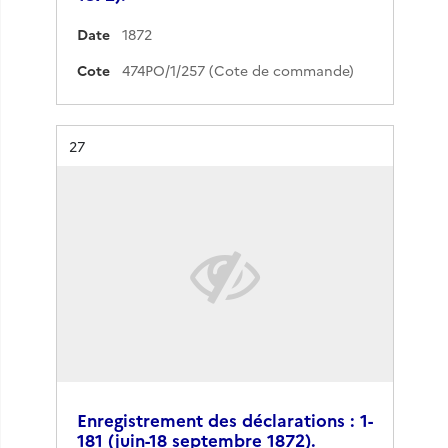
Date
1872
Cote
474PO/1/257 (Cote de commande)
Résultat n°
27
Enregistrement des déclarations : 1-
181 (juin-18 septembre 1872).