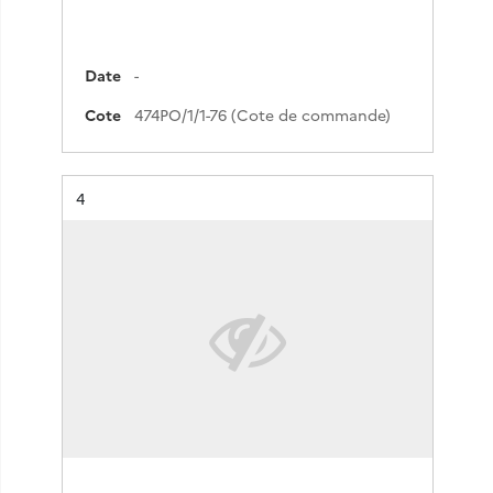
Date
-
Cote
474PO/1/1-76 (Cote de commande)
Résultat n°
4