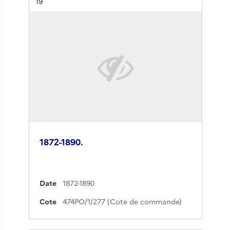
Résultat n°
19
1872-1890.
Date
1872-1890
Cote
474PO/1/277 (Cote de commande)