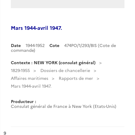
Mars 1944-avril 1947.
Date
1944-1952
Cote
474PO/1/293/BIS (Cote de
commande)
Contexte : NEW YORK (consulat général)
1829-1955
Dossiers de chancellerie
Affaires maritimes
Rapports de mer
Mars 1944-avril 1947.
Producteur :
Consulat général de France à New York (Etats-Unis)
ésultat n°
9