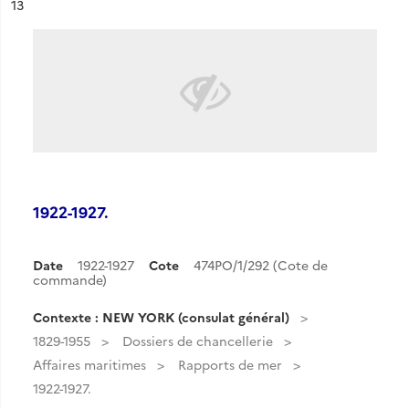
ésultat n°
13
1922-1927.
Date
1922-1927
Cote
474PO/1/292 (Cote de
commande)
Contexte : NEW YORK (consulat général)
1829-1955
Dossiers de chancellerie
Affaires maritimes
Rapports de mer
1922-1927.