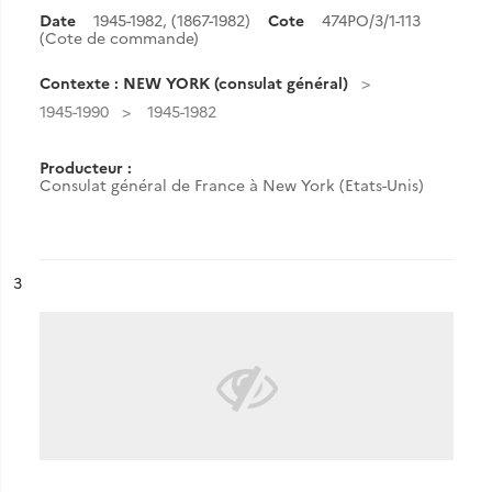
Date
1945-1982
,
(1867-1982)
Cote
474PO/3/1-113
(Cote de commande)
Contexte : NEW YORK (consulat général)
1945-1990
1945-1982
Producteur :
Consulat général de France à New York (Etats-Unis)
ésultat n°
3