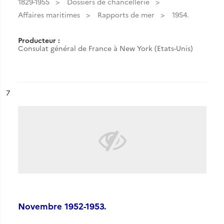
1829-1955
Dossiers de chancellerie
Affaires maritimes
Rapports de mer
1954.
Producteur :
Consulat général de France à New York (Etats-Unis)
ésultat n°
7
Novembre 1952-1953.