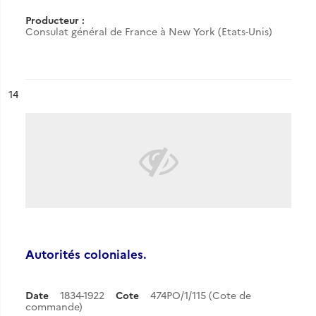
Producteur :
Consulat général de France à New York (Etats-Unis)
ésultat n°
14
Autorités coloniales.
Date
1834-1922
Cote
474PO/1/115 (Cote de
commande)