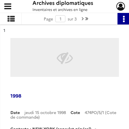
Ouvrir le menu déroulant
Archives diplomatiques
Page suivante : 1/3
Dernière page
Page
sur 3
ésultat n°
1
1998
Date
jeudi 15 octobre 1998
Cote
474PO/5/1 (Cote
de commande)
Contexte : NEW YORK (consulat général)