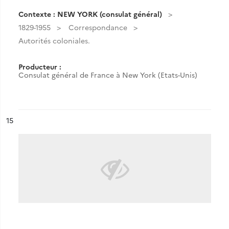
Contexte : NEW YORK (consulat général)
1829-1955
Correspondance
Autorités coloniales.
Producteur :
Consulat général de France à New York (Etats-Unis)
ésultat n°
15