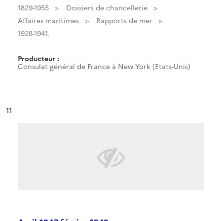
1829-1955
Dossiers de chancellerie
Affaires maritimes
Rapports de mer
1928-1941.
Producteur :
Consulat général de France à New York (Etats-Unis)
ésultat n°
11