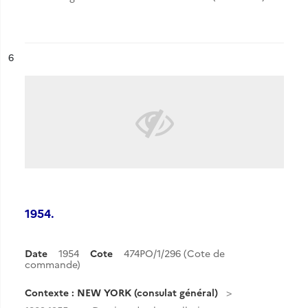
ésultat n°
6
1954.
Date
1954
Cote
474PO/1/296 (Cote de
commande)
Contexte : NEW YORK (consulat général)