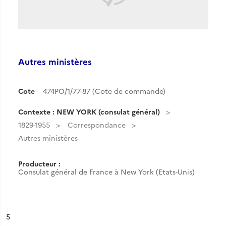
Autres ministères
Cote
474PO/1/77-87 (Cote de commande)
Contexte : NEW YORK (consulat général)
1829-1955
Correspondance
Autres ministères
Producteur :
Consulat général de France à New York (Etats-Unis)
ésultat n°
5