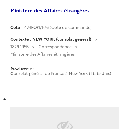
Ministère des Affaires étrangères
Cote
474PO/1/1-76 (Cote de commande)
Contexte : NEW YORK (consulat général)
1829-1955
Correspondance
Ministère des Affaires étrangères
Producteur :
Consulat général de France à New York (Etats-Unis)
ésultat n°
4