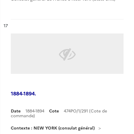
ésultat n°
17
1884-1894.
Date
1884-1894
Cote
474PO/1/291 (Cote de
commande)
Contexte : NEW YORK (consulat général)