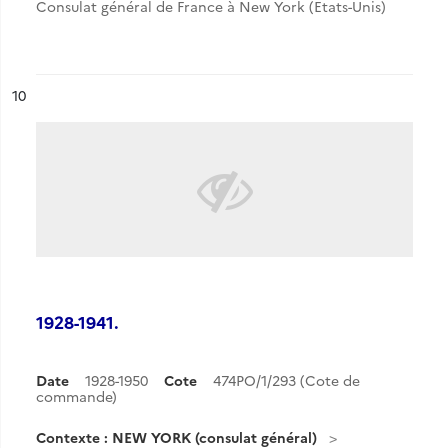
Consulat général de France à New York (Etats-Unis)
ésultat n°
10
1928-1941.
Date
1928-1950
Cote
474PO/1/293 (Cote de
commande)
Contexte : NEW YORK (consulat général)