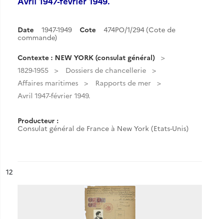
Avril 1947-février 1949.
Date
1947-1949
Cote
474PO/1/294 (Cote de
commande)
Contexte : NEW YORK (consulat général)
1829-1955
Dossiers de chancellerie
Affaires maritimes
Rapports de mer
Avril 1947-février 1949.
Producteur :
Consulat général de France à New York (Etats-Unis)
ésultat n°
12