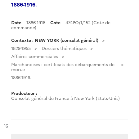
1886-1916.
Date
1886-1916
Cote
474PO/1/152 (Cote de
commande)
Contexte : NEW YORK (consulat général)
1829-1955
Dossiers thématiques
Affaires commerciales
Marchandises : certificats des débarquements de
morue
1886-1916.
Producteur :
Consulat général de France à New York (Etats-Unis)
ésultat n°
16