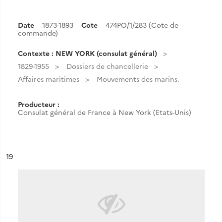
Date
1873-1893
Cote
474PO/1/283 (Cote de
commande)
Contexte : NEW YORK (consulat général)
1829-1955
Dossiers de chancellerie
Affaires maritimes
Mouvements des marins.
Producteur :
Consulat général de France à New York (Etats-Unis)
ésultat n°
19