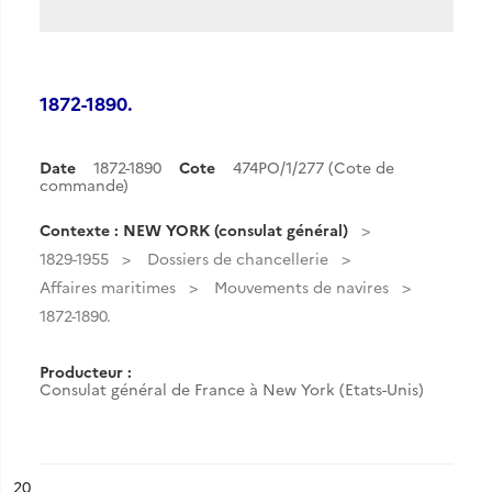
1872-1890.
Date
1872-1890
Cote
474PO/1/277 (Cote de
commande)
Contexte : NEW YORK (consulat général)
1829-1955
Dossiers de chancellerie
Affaires maritimes
Mouvements de navires
1872-1890.
Producteur :
Consulat général de France à New York (Etats-Unis)
ésultat n°
20