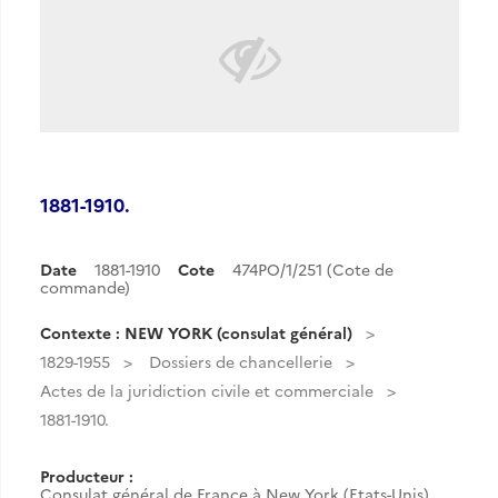
1881-1910.
Date
1881-1910
Cote
474PO/1/251 (Cote de
commande)
Contexte : NEW YORK (consulat général)
1829-1955
Dossiers de chancellerie
Actes de la juridiction civile et commerciale
1881-1910.
Producteur :
Consulat général de France à New York (Etats-Unis)