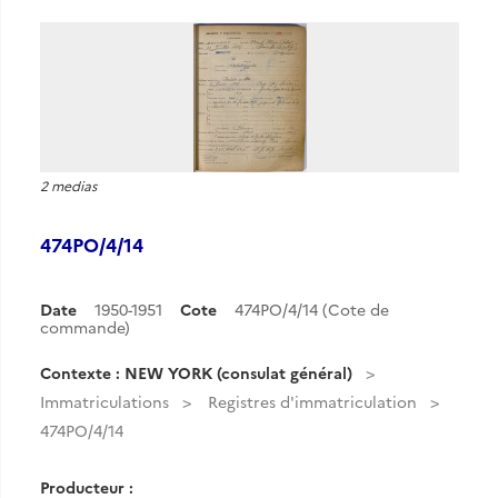
2 medias
474PO/4/14
Date
1950-1951
Cote
474PO/4/14 (Cote de
commande)
Contexte : NEW YORK (consulat général)
Immatriculations
Registres d'immatriculation
474PO/4/14
Producteur :