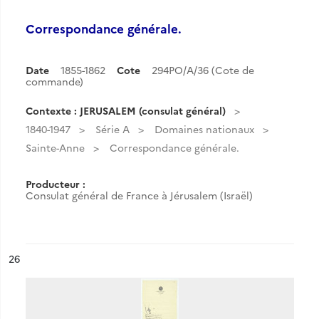
Correspondance générale.
Date
1855-1862
Cote
294PO/A/36 (Cote de
commande)
Contexte : JERUSALEM (consulat général)
1840-1947
Série A
Domaines nationaux
Sainte-Anne
Correspondance générale.
Producteur :
Consulat général de France à Jérusalem (Israël)
ésultat n°
26