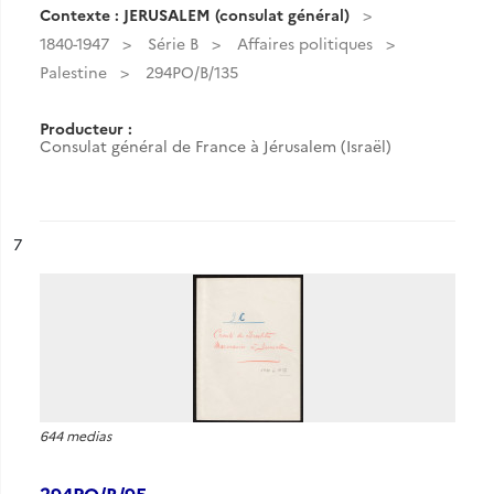
Contexte : JERUSALEM (consulat général)
1840-1947
Série B
Affaires politiques
Palestine
294PO/B/135
Producteur :
Consulat général de France à Jérusalem (Israël)
ésultat n°
7
644 medias
294PO/B/95