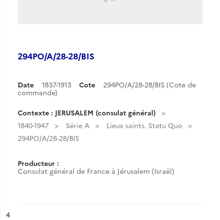
294PO/A/28-28/BIS
Date
1837-1913
Cote
294PO/A/28-28/BIS (Cote de
commande)
Contexte : JERUSALEM (consulat général)
1840-1947
Série A
Lieux saints. Statu Quo
294PO/A/28-28/BIS
Producteur :
Consulat général de France à Jérusalem (Israël)
ésultat n°
4