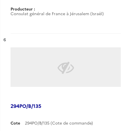
Producteur :
Consulat général de France à Jérusalem (Israël)
ésultat n°
6
294PO/B/135
Cote
294PO/B/135 (Cote de commande)