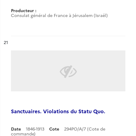
Producteur :
Consulat général de France à Jérusalem (Israël)
ésultat n°
21
Sanctuaires. Violations du Statu Quo.
Date
1846-1913
Cote
294PO/A/7 (Cote de
commande)