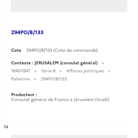
294PO/B/133
Cote
294PO/B/133 (Cote de commande)
Contexte : JERUSALEM (consulat général)
1840-1947
Série B
Affaires politiques
Palestine
294PO/B/133
Producteur :
Consulat général de France à Jérusalem (Israël)
ésultat n°
14