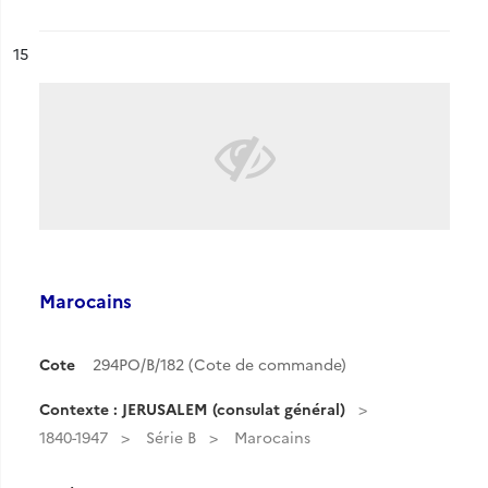
ésultat n°
15
Marocains
Cote
294PO/B/182 (Cote de commande)
Contexte : JERUSALEM (consulat général)
1840-1947
Série B
Marocains