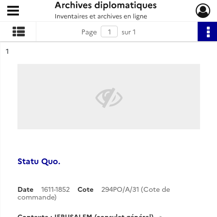
Ouvrir le menu déroulant
Archives diplomatiques
Page
sur 1
ésultat n°
1
Statu Quo.
Date
1611-1852
Cote
294PO/A/31 (Cote de
commande)
Contexte : JERUSALEM (consulat général)