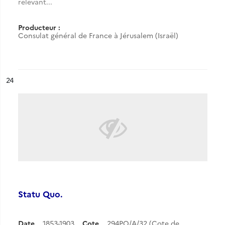
relevant...
Producteur :
Consulat général de France à Jérusalem (Israël)
ésultat n°
24
Statu Quo.
Date
1853-1903
Cote
294PO/A/32 (Cote de