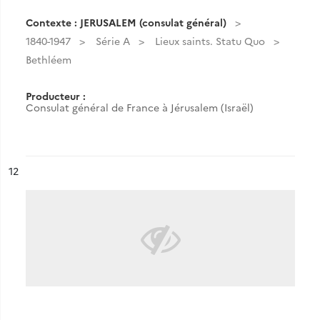
Contexte : JERUSALEM (consulat général)
1840-1947
Série A
Lieux saints. Statu Quo
Bethléem
Producteur :
Consulat général de France à Jérusalem (Israël)
ésultat n°
12