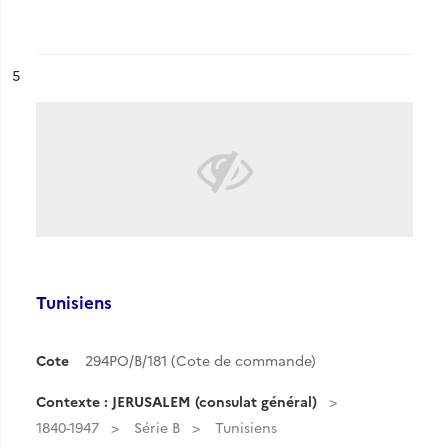
ésultat n°
5
Tunisiens
Cote
294PO/B/181 (Cote de commande)
Contexte : JERUSALEM (consulat général)
1840-1947
Série B
Tunisiens