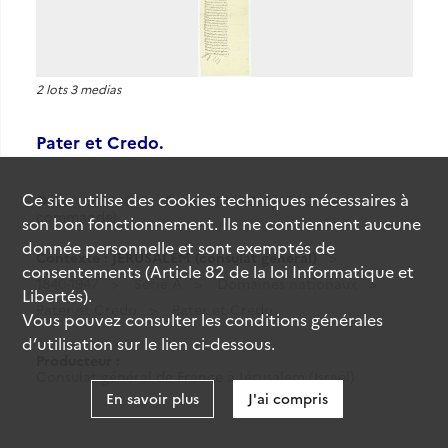
2 lots 3 medias
Pater et Credo.
Ce site utilise des
cookies
techniques nécessaires à
Date
1858-1889
Cote
294PO/A/47 (Cote de
commande)
son bon fonctionnement. Ils ne contiennent aucune
donnée personnelle et sont exemptés de
Contexte : JERUSALEM (consulat général)
consentements (Article 82 de la loi Informatique et
1840-1947
Série A
Domaines nationaux
Libertés).
Pater et Credo
Pater et Credo.
Vous pouvez consulter les conditions générales
d’utilisation sur le lien ci-dessous.
Producteur :
Consulat général de France à Jérusalem (Israël)
En savoir plus
J'ai compris