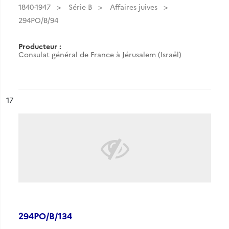
1840-1947
Série B
Affaires juives
294PO/B/94
Producteur :
Consulat général de France à Jérusalem (Israël)
ésultat n°
17
294PO/B/134