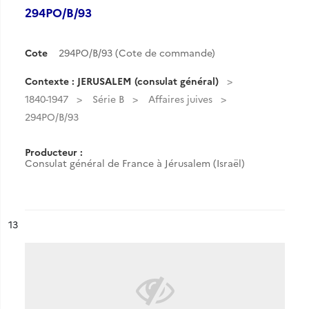
294PO/B/93
Cote
294PO/B/93 (Cote de commande)
Contexte : JERUSALEM (consulat général)
1840-1947
Série B
Affaires juives
294PO/B/93
Producteur :
Consulat général de France à Jérusalem (Israël)
ésultat n°
13