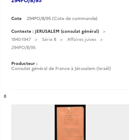
Cote
294PO/B/95 (Cote de commande)
Contexte : JERUSALEM (consulat général)
1840-1947
Série B
Affaires juives
294PO/B/95
Producteur :
Consulat général de France à Jérusalem (Israël)
ésultat n°
8