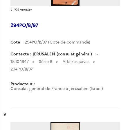
1 150 medias
294PO/B/97
Cote
294PO/B/97 (Cote de commande)
Contexte : JERUSALEM (consulat général)
1840-1947
Série B
Affaires juives
294PO/B/97
Producteur :
Consulat général de France à Jérusalem (Israël)
ésultat n°
9