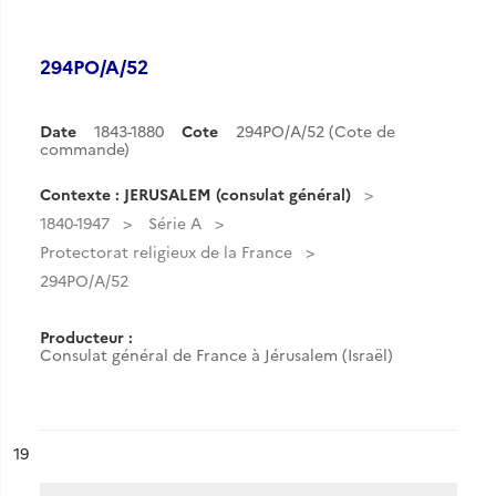
294PO/A/52
Date
1843-1880
Cote
294PO/A/52 (Cote de
commande)
Contexte : JERUSALEM (consulat général)
1840-1947
Série A
Protectorat religieux de la France
294PO/A/52
Producteur :
Consulat général de France à Jérusalem (Israël)
ésultat n°
19