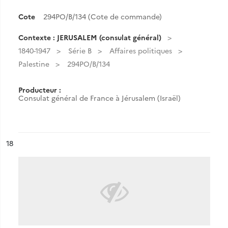
Cote
294PO/B/134 (Cote de commande)
Contexte : JERUSALEM (consulat général)
1840-1947
Série B
Affaires politiques
Palestine
294PO/B/134
Producteur :
Consulat général de France à Jérusalem (Israël)
ésultat n°
18