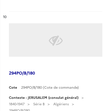
ésultat n°
10
294PO/B/180
Cote
294PO/B/180 (Cote de commande)
Contexte : JERUSALEM (consulat général)
1840-1947
Série B
Algériens
294PO/B/180