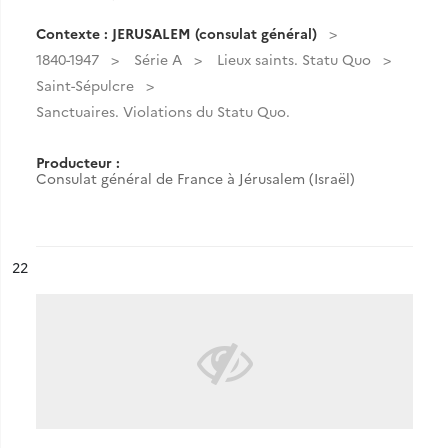
Contexte : JERUSALEM (consulat général)
1840-1947
Série A
Lieux saints. Statu Quo
Saint-Sépulcre
Sanctuaires. Violations du Statu Quo.
Producteur :
Consulat général de France à Jérusalem (Israël)
ésultat n°
22