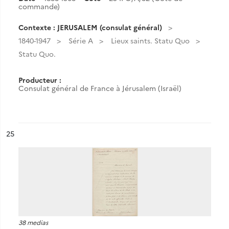
commande)
Contexte : JERUSALEM (consulat général)
1840-1947
Série A
Lieux saints. Statu Quo
Statu Quo.
Producteur :
Consulat général de France à Jérusalem (Israël)
ésultat n°
25
38 medias