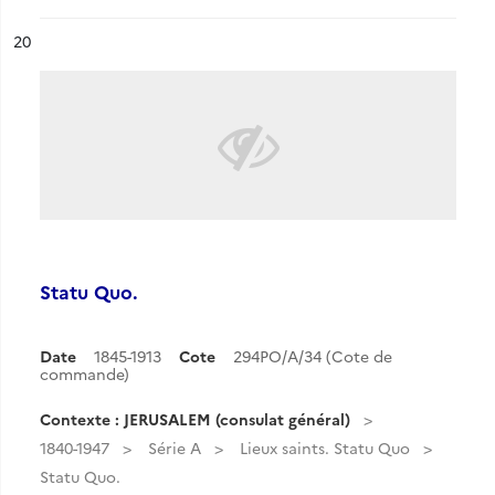
ésultat n°
20
Statu Quo.
Date
1845-1913
Cote
294PO/A/34 (Cote de
commande)
Contexte : JERUSALEM (consulat général)
1840-1947
Série A
Lieux saints. Statu Quo
Statu Quo.