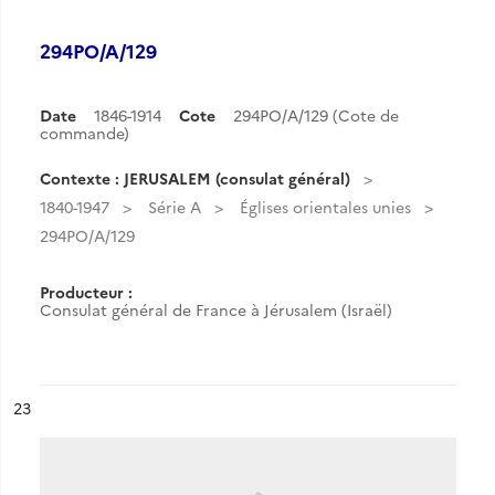
294PO/A/129
Date
1846-1914
Cote
294PO/A/129 (Cote de
commande)
Contexte : JERUSALEM (consulat général)
1840-1947
Série A
Églises orientales unies
294PO/A/129
Producteur :
Consulat général de France à Jérusalem (Israël)
ésultat n°
23