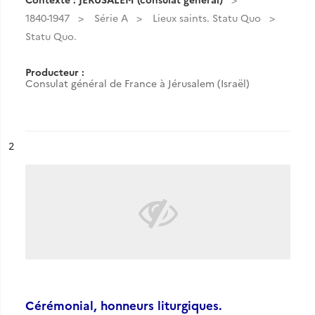
1840-1947
Série A
Lieux saints. Statu Quo
Statu Quo.
Producteur :
Consulat général de France à Jérusalem (Israël)
ésultat n°
2
Cérémonial, honneurs liturgiques.