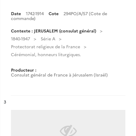
Date
1742-1914
Cote
294PO/A/57 (Cote de
commande)
Contexte : JERUSALEM (consulat général)
1840-1947
Série A
Protectorat religieux de la France
Cérémonial, honneurs liturgiques.
Producteur :
Consulat général de France à Jérusalem (Israël)
ésultat n°
3