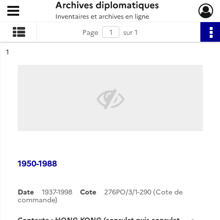
Ouvrir le menu déroulant
Archives diplomatiques
Page
sur 1
ésultat n°
1
1950-1988
Date
1937-1998
Cote
276PO/3/1-290 (Cote de
commande)
Contexte : HONG KONG (consulat puis consulat