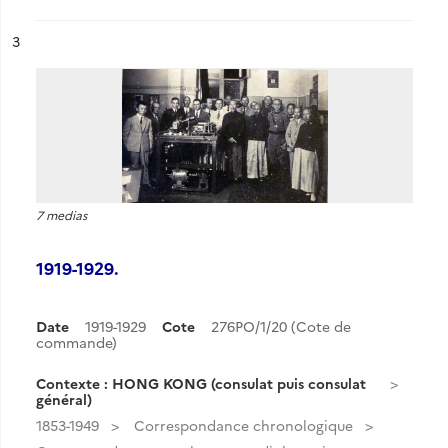
ésultat n°
3
7 medias
1919-1929.
Date
1919-1929
Cote
276PO/1/20 (Cote de
commande)
Contexte : HONG KONG (consulat puis consulat
général)
1853-1949
Correspondance chronologique