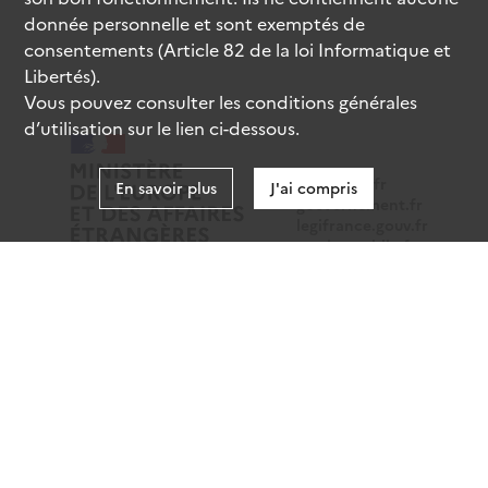
donnée personnelle et sont exemptés de
consentements (Article 82 de la loi Informatique et
Libertés).
Vous pouvez consulter les conditions générales
d’utilisation sur le lien ci-dessous.
data.gouv.fr
En savoir plus
J'ai compris
gouvernement.fr
legifrance.gouv.fr
service-public.fr
Mentions légales
Données personnelles
CGU
Gestion des cookies
Accessibilité : partiellement conforme
Sauf mention contraire, tous les contenus de ce site sont
sous
licence etalab-2.0