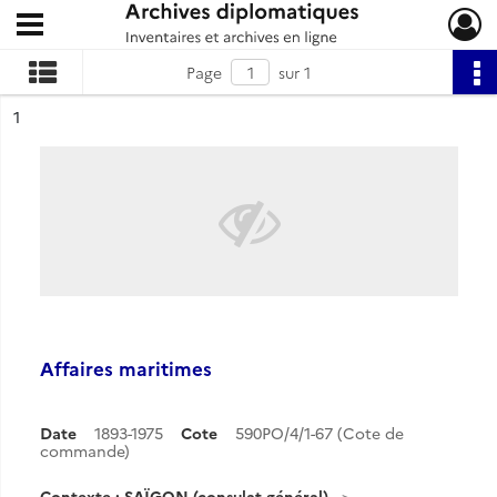
Ouvrir le menu déroulant
Archives diplomatiques
Page
sur 1
ésultat n°
1
Affaires maritimes
Date
1893-1975
Cote
590PO/4/1-67 (Cote de
commande)
Contexte : SAÏGON (consulat général)