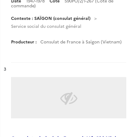
Date
1947-1978
Cote
590PO/2/1-267 (Cote de
commande)
Contexte : SAÏGON (consulat général)
Service social du consulat général
Producteur :
Consulat de France à Saïgon (Vietnam)
ésultat n°
3