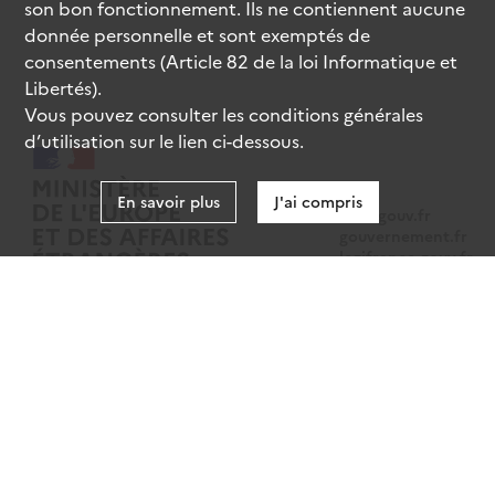
son bon fonctionnement. Ils ne contiennent aucune
donnée personnelle et sont exemptés de
consentements (Article 82 de la loi Informatique et
Libertés).
Vous pouvez consulter les conditions générales
d’utilisation sur le lien ci-dessous.
En savoir plus
J'ai compris
data.gouv.fr
gouvernement.fr
legifrance.gouv.fr
service-public.fr
Mentions légales
Données personnelles
CGU
Gestion des cookies
Accessibilité : partiellement conforme
Sauf mention contraire, tous les contenus de ce site sont sous
licence
etalab-2.0