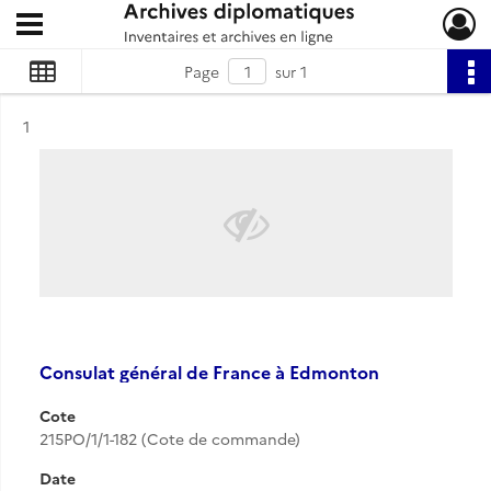
Ouvrir le menu déroulant
Archives diplomatiques
Page
sur 1
Résultat n°
1
Consulat général de France à Edmonton
Cote
215PO/1/1-182 (Cote de commande)
Date