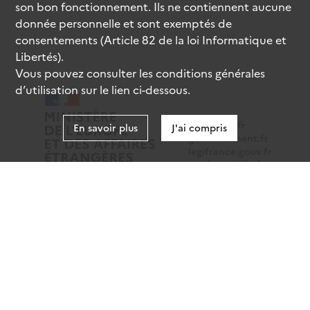
son bon fonctionnement. Ils ne contiennent aucune
donnée personnelle et sont exemptés de
consentements (Article 82 de la loi Informatique et
Libertés).
Vous pouvez consulter les conditions générales
d’utilisation sur le lien ci-dessous.
data.gouv.fr
En savoir plus
J'ai compris
gouvernement.fr
legifrance.gouv.fr
service-public.fr
Mentions légales
Données personnelles
CGU
Gestion des cookies
Accessibilité : partiellement conforme
Sauf mention contraire, tous les contenus de ce site sont
sous
licence etalab-2.0