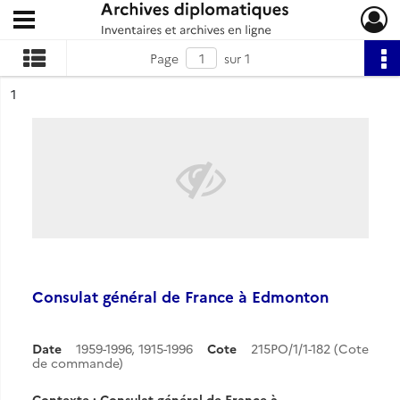
Ouvrir le menu déroulant
Archives diplomatiques
Page
sur 1
ésultat n°
1
Consulat général de France à Edmonton
Date
1959-1996
,
1915-1996
Cote
215PO/1/1-182 (Cote
de commande)
Contexte : Consulat général de France à