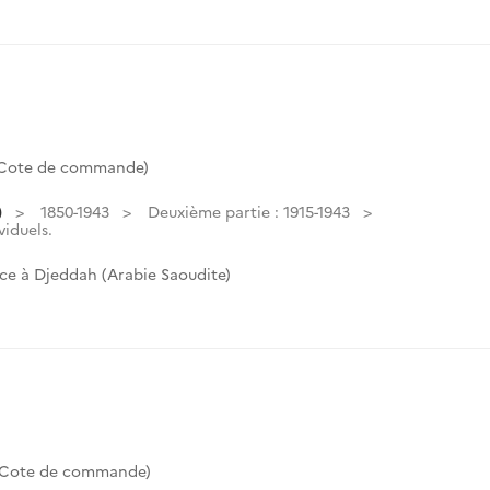
(Cote de commande)
)
1850-1943
Deuxième partie : 1915-1943
viduels.
ce à Djeddah (Arabie Saoudite)
 (Cote de commande)