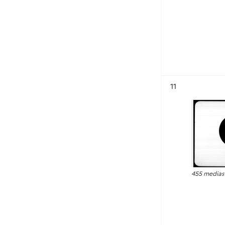
Résultat n°
11
455 medias