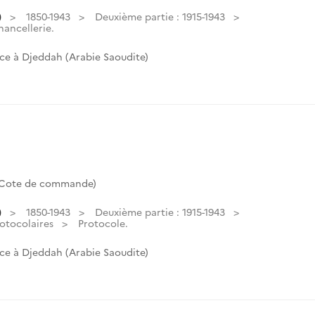
)
1850-1943
Deuxième partie : 1915-1943
hancellerie.
ce à Djeddah (Arabie Saoudite)
(Cote de commande)
)
1850-1943
Deuxième partie : 1915-1943
otocolaires
Protocole.
ce à Djeddah (Arabie Saoudite)