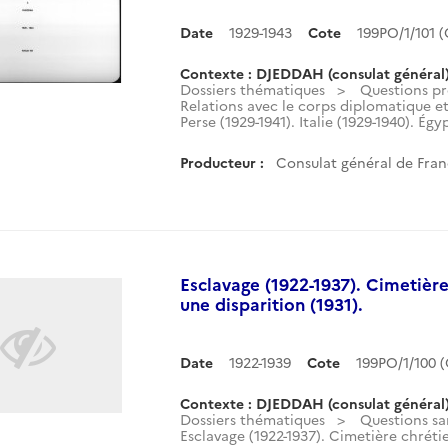
Date
1929-1943
Cote
199PO/1/101 
Contexte : DJEDDAH (consulat général
Dossiers thématiques
Questions pr
Relations avec le corps diplomatique et 
Perse (1929-1941). Italie (1929-1940). Égyp
Producteur :
Consulat général de Fran
Esclavage (1922-1937). Cimetièr
une disparition (1931).
Date
1922-1939
Cote
199PO/1/100 
Contexte : DJEDDAH (consulat général
Dossiers thématiques
Questions san
Esclavage (1922-1937). Cimetière chréti