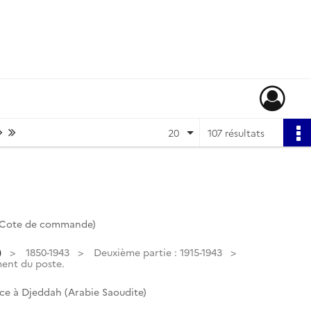
Page suivante : 1/6
Dernière page
20
107 résultats
 (Cote de commande)
)
1850-1943
Deuxième partie : 1915-1943
ent du poste.
ce à Djeddah (Arabie Saoudite)