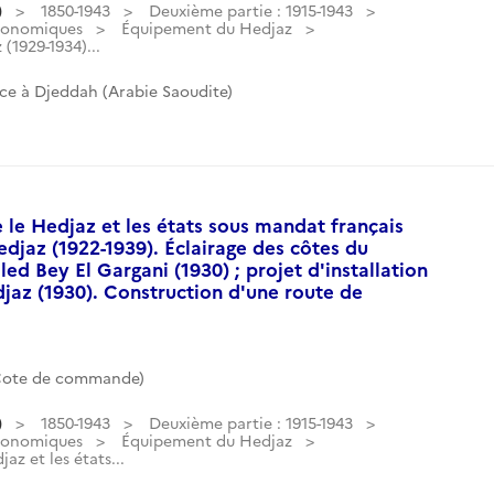
)
1850-1943
Deuxième partie : 1915-1943
conomiques
Équipement du Hedjaz
(1929-1934)...
ce à Djeddah (Arabie Saoudite)
 le Hedjaz et les états sous mandat français
djaz (1922-1939). Éclairage des côtes du
ed Bey El Gargani (1930) ; projet d'installation
djaz (1930). Construction d'une route de
(Cote de commande)
)
1850-1943
Deuxième partie : 1915-1943
conomiques
Équipement du Hedjaz
az et les états...