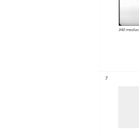
340 medias
Résultat n°
7