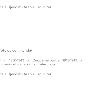
ce à Djeddah (Arabie Saoudite)
(Cote de commande)
)
1850-1943
Deuxième partie : 1915-1943
itaires et sociales
Pèlerinage.
ce à Djeddah (Arabie Saoudite)