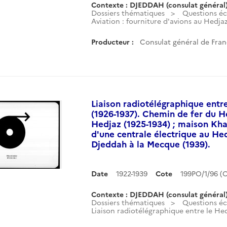
Contexte : DJEDDAH (consulat général
Dossiers thématiques
Questions é
Aviation : fourniture d'avions au Hedjaz 
Producteur :
Consulat général de Fran
Liaison radiotélégraphique entre
(1926-1937). Chemin de fer du He
Hedjaz (1925-1934) ; maison Khal
d'une centrale électrique au He
Djeddah à la Mecque (1939).
Date
1922-1939
Cote
199PO/1/96 
Contexte : DJEDDAH (consulat général
Dossiers thématiques
Questions é
Liaison radiotélégraphique entre le Hedj