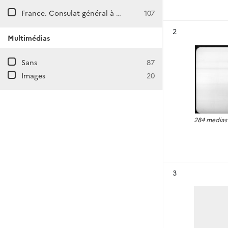
France. Consulat général à Djedda (Arabie saoudite)
107
Résultat n°
2
Multimédias
Sans
87
Images
20
284 medias
Résultat n°
3