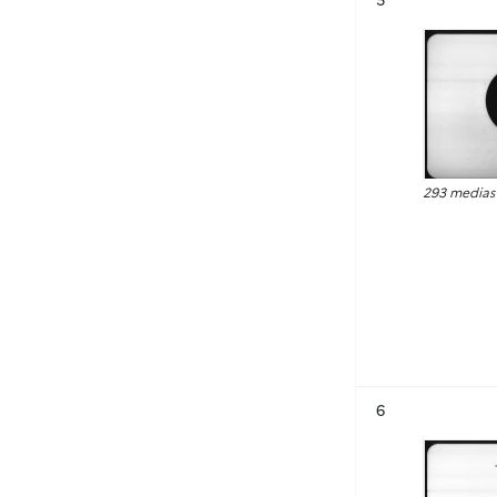
293 medias
Résultat n°
6