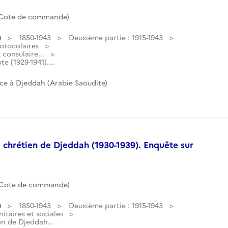
(Cote de commande)
)
1850-1943
Deuxième partie : 1915-1943
otocolaires
consulaire...
te (1929-1941)....
ce à Djeddah (Arabie Saoudite)
e chrétien de Djeddah (1930-1939). Enquête sur
(Cote de commande)
)
1850-1943
Deuxième partie : 1915-1943
itaires et sociales
en de Djeddah...