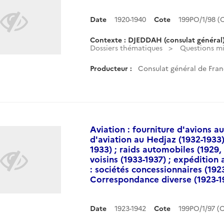
Date
1920-1940
Cote
199PO/1/98 
Contexte : DJEDDAH (consulat général
Dossiers thématiques
Questions mil
Producteur :
Consulat général de Fran
Aviation : fourniture d'avions a
d'aviation au Hedjaz (1932-1933
1933) ; raids automobiles (1929,
voisins (1933-1937) ; expédition 
: sociétés concessionnaires (192
Correspondance diverse (1923-1
Date
1923-1942
Cote
199PO/1/97 