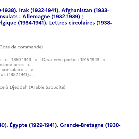
-1938). Irak (1932-1941). Afghanistan (1933-
nsulats : Allemagne (1932-1939) ;
gique (1934-1941). Lettres circulaires (1938-
 (Cote de commande)
)
1850-1943
Deuxième partie : 1915-1943
otocolaires
consulaire...
ak (1932-1941)....
ce à Djeddah (Arabie Saoudite)
940). Égypte (1929-1941). Grande-Bretagne (1930-