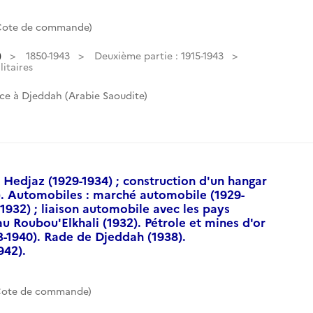
(Cote de commande)
)
1850-1943
Deuxième partie : 1915-1943
itaires
ce à Djeddah (Arabie Saoudite)
u Hedjaz (1929-1934) ; construction d'un hangar
). Automobiles : marché automobile (1929-
 1932) ; liaison automobile avec les pays
au Roubou'Elkhali (1932). Pétrole et mines d'or
3-1940). Rade de Djeddah (1938).
942).
(Cote de commande)