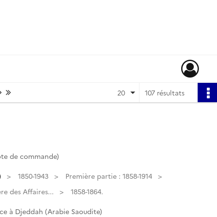
Page suivante : 1/6
Dernière page
20
107 résultats
Cote de commande)
)
1850-1943
Première partie : 1858-1914
e des Affaires...
1858-1864.
ce à Djeddah (Arabie Saoudite)