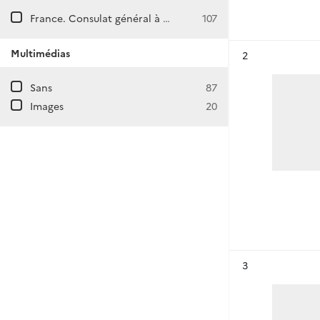
France. Consulat général à Djedda (Arabie saoudite)
107
Multimédias
Résultat n°
2
Sans
87
Images
20
Résultat n°
3