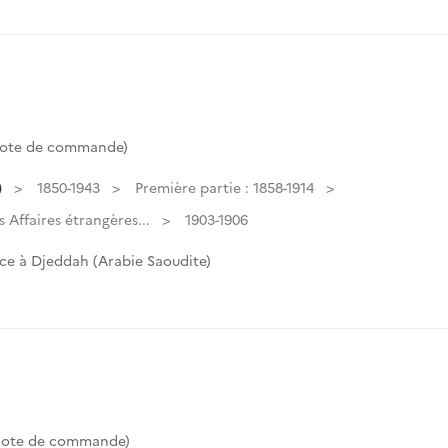
Cote de commande)
)
1850-1943
Première partie : 1858-1914
Affaires étrangères...
1903-1906
ce à Djeddah (Arabie Saoudite)
(Cote de commande)