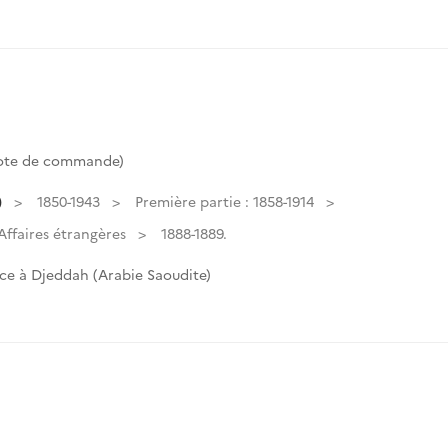
Cote de commande)
)
1850-1943
Première partie : 1858-1914
ffaires étrangères
1888-1889.
ce à Djeddah (Arabie Saoudite)