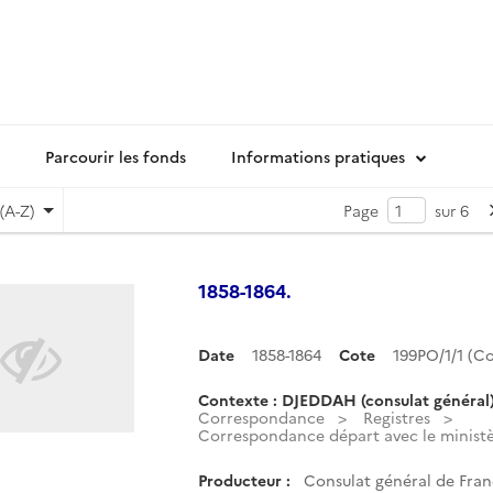
Parcourir les fonds
Informations pratiques
(A-Z)
Page
sur 6
1858-1864.
Date
1858-1864
Cote
199PO/1/1 (
Contexte : DJEDDAH (consulat général
Correspondance
Registres
Correspondance départ avec le ministèr
Producteur :
Consulat général de Fran