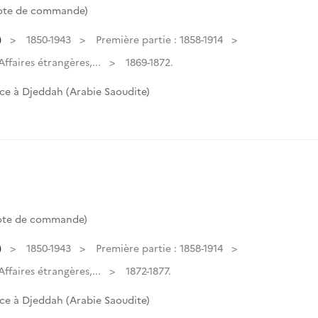
Cote de commande)
)
1850-1943
Première partie : 1858-1914
faires étrangères,...
1869-1872.
ce à Djeddah (Arabie Saoudite)
Cote de commande)
)
1850-1943
Première partie : 1858-1914
faires étrangères,...
1872-1877.
ce à Djeddah (Arabie Saoudite)