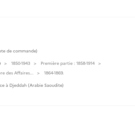
Cote de commande)
)
1850-1943
Première partie : 1858-1914
e des Affaires...
1864-1869.
ce à Djeddah (Arabie Saoudite)