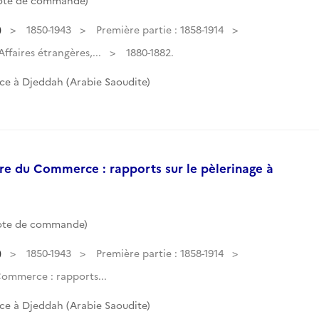
Cote de commande)
)
1850-1943
Première partie : 1858-1914
faires étrangères,...
1880-1882.
ce à Djeddah (Arabie Saoudite)
re du Commerce : rapports sur le pèlerinage à
Cote de commande)
)
1850-1943
Première partie : 1858-1914
ommerce : rapports...
ce à Djeddah (Arabie Saoudite)