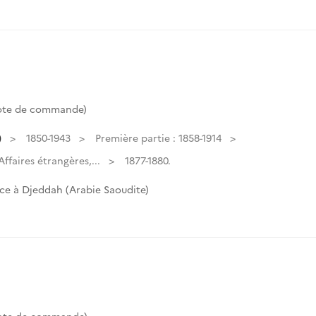
Cote de commande)
)
1850-1943
Première partie : 1858-1914
faires étrangères,...
1877-1880.
ce à Djeddah (Arabie Saoudite)