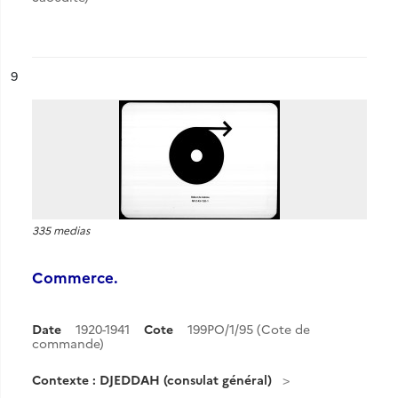
ésultat n°
9
335 medias
Commerce.
Date
1920-1941
Cote
199PO/1/95 (Cote de
commande)
Contexte : DJEDDAH (consulat général)