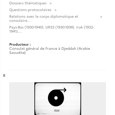
Dossiers thématiques
Questions protocolaires
Relations avec le corps diplomatique et
consulaire...
Pays-Bas (1930-1940). URSS (1930-1938). Irak (1932-
1941)....
Producteur :
Consulat général de France à Djeddah (Arabie
Saoudite)
ésultat n°
8