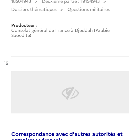
1850-1943
Deuxième partie : 1915-1943
Dossiers thématiques
Questions militaires
Producteur :
Consulat général de France à Djeddah (Arabie
Saoudite)
ésultat n°
16
Correspondance avec d'autres autorités et
organismes français.