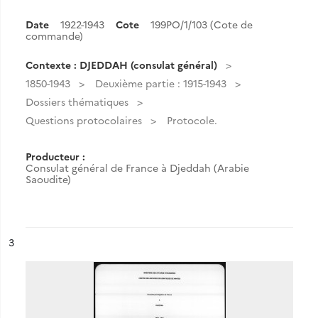
Date
1922-1943
Cote
199PO/1/103 (Cote de
commande)
Contexte : DJEDDAH (consulat général)
1850-1943
Deuxième partie : 1915-1943
Dossiers thématiques
Questions protocolaires
Protocole.
Producteur :
Consulat général de France à Djeddah (Arabie
Saoudite)
ésultat n°
3