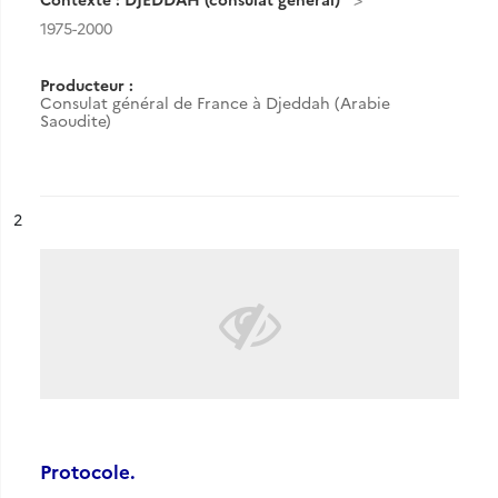
1975-2000
Producteur :
Consulat général de France à Djeddah (Arabie
Saoudite)
ésultat n°
2
Protocole.