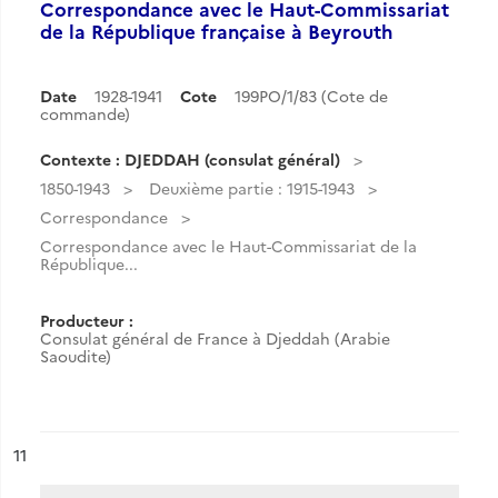
Correspondance avec le Haut-Commissariat
de la République française à Beyrouth
Date
1928-1941
Cote
199PO/1/83 (Cote de
commande)
Contexte : DJEDDAH (consulat général)
1850-1943
Deuxième partie : 1915-1943
Correspondance
Correspondance avec le Haut-Commissariat de la
République...
Producteur :
Consulat général de France à Djeddah (Arabie
Saoudite)
ésultat n°
11