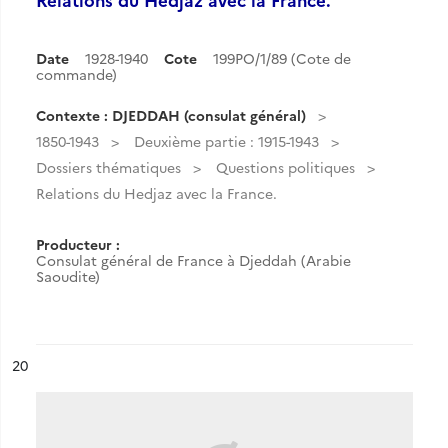
Date
1928-1940
Cote
199PO/1/89 (Cote de
commande)
Contexte : DJEDDAH (consulat général)
1850-1943
Deuxième partie : 1915-1943
Dossiers thématiques
Questions politiques
Relations du Hedjaz avec la France.
Producteur :
Consulat général de France à Djeddah (Arabie
Saoudite)
ésultat n°
20