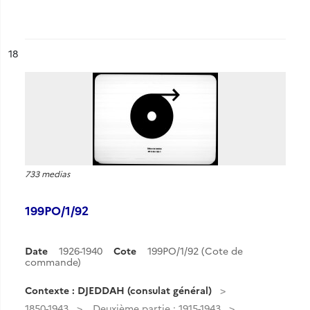
ésultat n°
18
733 medias
199PO/1/92
Date
1926-1940
Cote
199PO/1/92 (Cote de
commande)
Contexte : DJEDDAH (consulat général)
1850-1943
Deuxième partie : 1915-1943