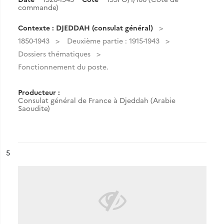
commande)
Contexte : DJEDDAH (consulat général)
1850-1943
Deuxième partie : 1915-1943
Dossiers thématiques
Fonctionnement du poste.
Producteur :
Consulat général de France à Djeddah (Arabie
Saoudite)
ésultat n°
5