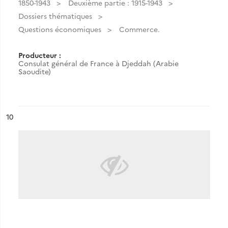
1850-1943
Deuxième partie : 1915-1943
Dossiers thématiques
Questions économiques
Commerce.
Producteur :
Consulat général de France à Djeddah (Arabie
Saoudite)
ésultat n°
10