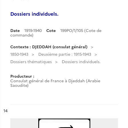
Dossiers individuels.
Date
1919-1940
Cote
199PO/1/105 (Cote de
commande)
Contexte : DJEDDAH (consulat général)
1850-1943
Deuxième partie : 1915-1943
Dossiers thématiques
Dossiers individuels.
Producteur :
Consulat général de France à Djeddah (Arabie
Saoudite)
ésultat n°
14