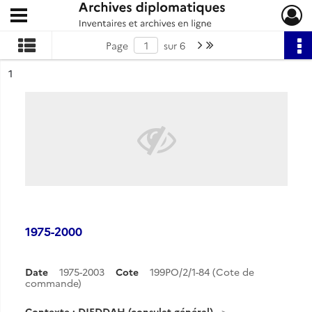
Ouvrir le menu déroulant
Archives diplomatiques
Page suivante : 1/6
Dernière page
Page
sur 6
ésultat n°
1
1975-2000
Date
1975-2003
Cote
199PO/2/1-84 (Cote de
commande)
Contexte : DJEDDAH (consulat général)