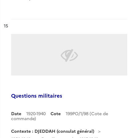
ésultat n°
15
Questions militaires
Date
1920-1940
Cote
199PO/1/98 (Cote de
commande)
Contexte : DJEDDAH (consulat général)