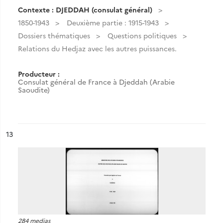
Contexte : DJEDDAH (consulat général)
1850-1943
Deuxième partie : 1915-1943
Dossiers thématiques
Questions politiques
Relations du Hedjaz avec les autres puissances.
Producteur :
Consulat général de France à Djeddah (Arabie
Saoudite)
ésultat n°
13
284 medias