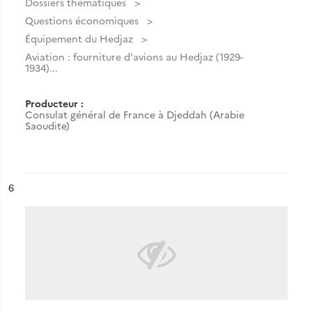
Dossiers thématiques
Questions économiques
Équipement du Hedjaz
Aviation : fourniture d'avions au Hedjaz (1929-
1934)...
Producteur :
Consulat général de France à Djeddah (Arabie
Saoudite)
ésultat n°
6