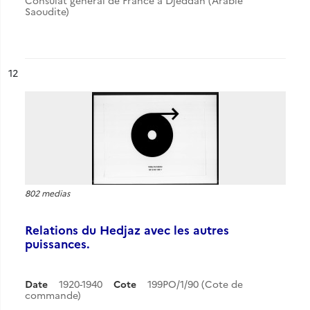
Consulat général de France à Djeddah (Arabie
Saoudite)
ésultat n°
12
802 medias
Relations du Hedjaz avec les autres
puissances.
Date
1920-1940
Cote
199PO/1/90 (Cote de
commande)