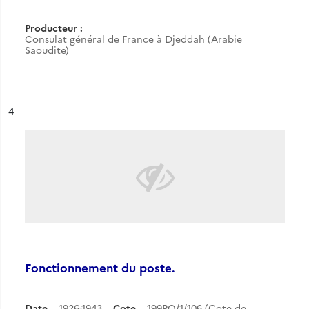
Producteur :
Consulat général de France à Djeddah (Arabie
Saoudite)
ésultat n°
4
Fonctionnement du poste.
Date
1926-1943
Cote
199PO/1/106 (Cote de