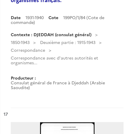
Date
1931-1940
Cote
199PO/1/84 (Cote de
commande)
Contexte : DJEDDAH (consulat général)
1850-1943
Deuxième partie : 1915-1943
Correspondance
Correspondance avec d'autres autorités et
organismes...
Producteur :
Consulat général de France à Djeddah (Arabie
Saoudite)
ésultat n°
17