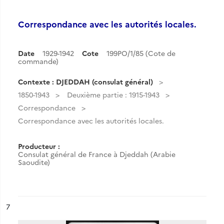
Correspondance avec les autorités locales.
Date
1929-1942
Cote
199PO/1/85 (Cote de
commande)
Contexte : DJEDDAH (consulat général)
1850-1943
Deuxième partie : 1915-1943
Correspondance
Correspondance avec les autorités locales.
Producteur :
Consulat général de France à Djeddah (Arabie
Saoudite)
ésultat n°
7