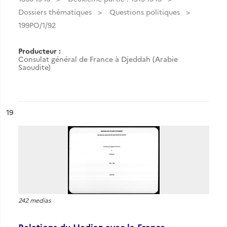
Dossiers thématiques
Questions politiques
199PO/1/92
Producteur :
Consulat général de France à Djeddah (Arabie
Saoudite)
ésultat n°
19
242 medias
Relations du Hedjaz avec la France.