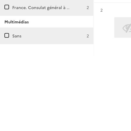
France. Consulat général à Düsseldorf (Allemagne)
2
Résultat n°
2
Multimédias
Sans
2