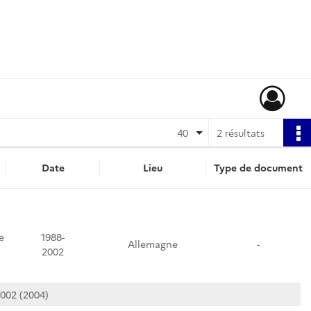
40
2 résultats
Date
Lieu
Type de document
e
1988-
Allemagne
-
2002
2002 (2004)