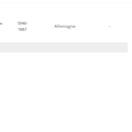
te
1946-
Allemagne
-
1987