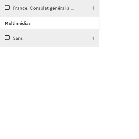
France. Consulat général à Charleroi (Belgique)
1
Multimédias
Sans
1