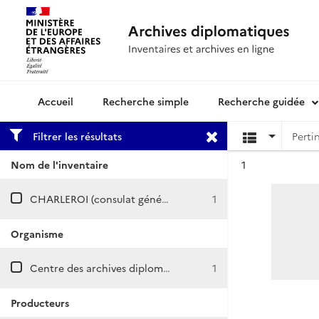
Recherche simple
Recherche guidée
Archives diplomatiques
Filtrer les résultats
Résultat n°
Nom de l'inventaire
1
CHARLEROI (consulat général, chancellerie détachée, agence puis antenne consulaire)
1
Organisme
Centre des archives diplomatiques de Nantes
1
Producteurs