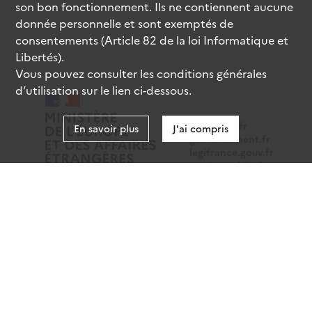
son bon fonctionnement. Ils ne contiennent aucune
donnée personnelle et sont exemptés de
consentements (Article 82 de la loi Informatique et
Libertés).
Vous pouvez consulter les conditions générales
d’utilisation sur le lien ci-dessous.
data.gouv.fr
En savoir plus
J'ai compris
gouvernement.fr
legifrance.gouv.fr
service-public.fr
Mentions légales
Données personnelles
CGU
Gestion des cookies
Accessibilité : partiellement conforme
Sauf mention contraire, tous les contenus de ce site sont
sous
licence etalab-2.0