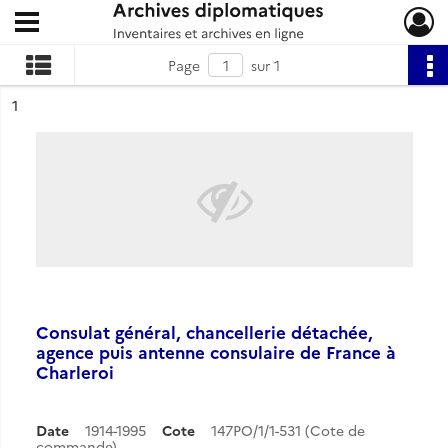
Ouvrir le menu déroulant
Archives diplomatiques
Page
sur 1
ésultat n°
1
Consulat général, chancellerie détachée,
agence puis antenne consulaire de France à
Charleroi
Date
1914-1995
Cote
147PO/1/1-531 (Cote de
commande)