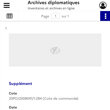
Ouvrir le menu déroulant
Archives diplomatiques
Page
sur 1
Résultat n°
1
Supplément
Cote
20PO/2009041/1-284 (Cote de commande)
Date