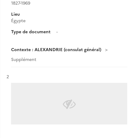
1827-1969
Lieu
Égypte
Type de document
-
Contexte : ALEXANDRIE (consulat général)
Supplément
Résultat n°
2