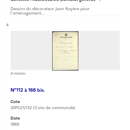
Dessins du décorateur Jean Royère pour
l'aménagement...
Résultat n°
4
6 medias
N°112 à 166 bis.
Cote
20PO/1/132 (Cote de commande)
Date
1869