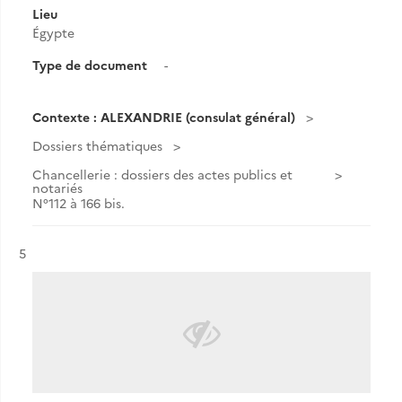
Lieu
Égypte
Type de document
-
Contexte : ALEXANDRIE (consulat général)
Dossiers thématiques
Chancellerie : dossiers des actes publics et
notariés
N°112 à 166 bis.
Résultat n°
5