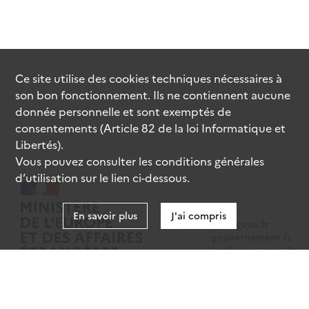
Ce site utilise des
cookies
techniques nécessaires à
son bon fonctionnement. Ils ne contiennent aucune
donnée personnelle et sont exemptés de
consentements (Article 82 de la loi Informatique et
Libertés).
Vous pouvez consulter les conditions générales
d’utilisation sur le lien ci-dessous.
En savoir plus
J'ai compris
data.gouv.fr
gouvernement.fr
legifrance.gouv.fr
service-public.fr