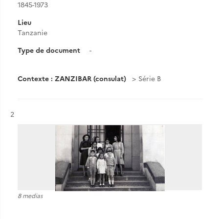
1845-1973
Lieu
Tanzanie
Type de document
-
Contexte : ZANZIBAR (consulat)
Série B
Résultat n°
2
8 medias