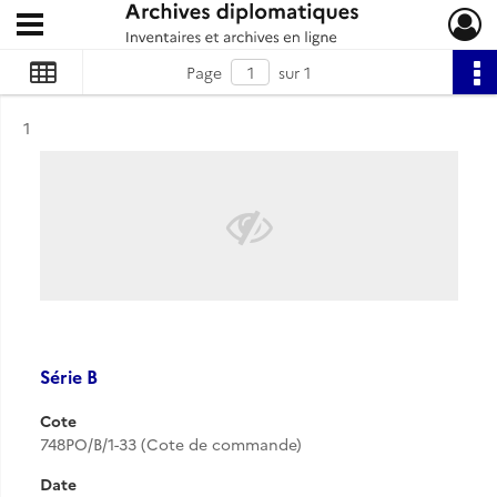
Ouvrir le menu déroulant
Archives diplomatiques
Page
sur 1
Résultat n°
1
Série B
Cote
748PO/B/1-33 (Cote de commande)
Date