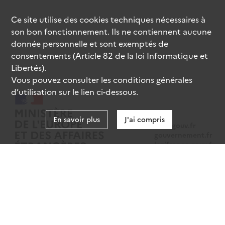
Ce site utilise des
cookies
techniques nécessaires à
son bon fonctionnement. Ils ne contiennent aucune
donnée personnelle et sont exemptés de
consentements (Article 82 de la loi Informatique et
Libertés).
Vous pouvez consulter les conditions générales
d’utilisation sur le lien ci-dessous.
En savoir plus
J'ai compris
data.gouv.fr
gouvernement.fr
legifrance.gouv.fr
service-public.fr
Mentions légales
Données personnelles
CGU
Gestion des cookies
Accessibilité : partiellement conforme