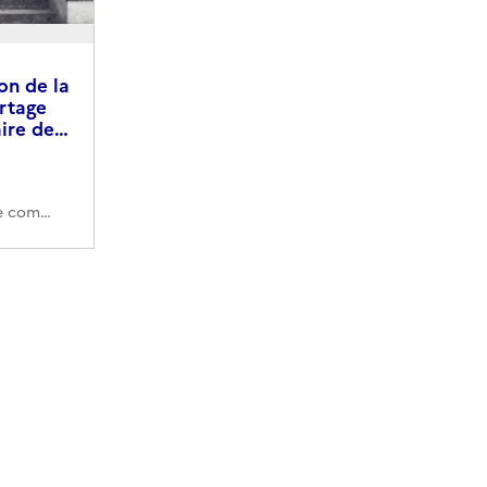
on de la
rtage
aire de…
748PO/A/223 (Cote de commande)