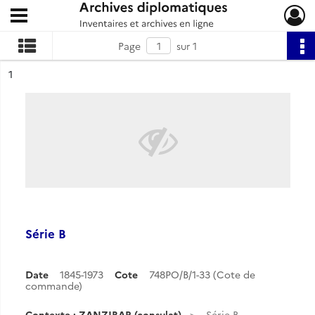
Ouvrir le menu déroulant
Archives diplomatiques
Page
sur 1
ésultat n°
1
Série B
Date
1845-1973
Cote
748PO/B/1-33 (Cote de
commande)
Contexte : ZANZIBAR (consulat)
Série B