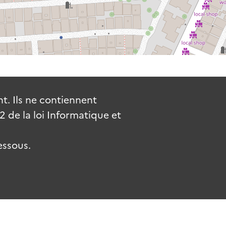
. Ils ne contiennent
de la loi Informatique et
essous.
uv.fr
gouvernement.fr
legifrance.gouv.fr
service-public.fr