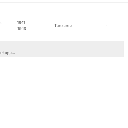
e
1941-
Tanzanie
-
1943
rtage...