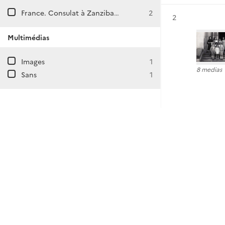
France. Consulat à Zanzibar (Tanzanie)
2
Résultat n°
2
Multimédias
Images
1
8 medias
Sans
1