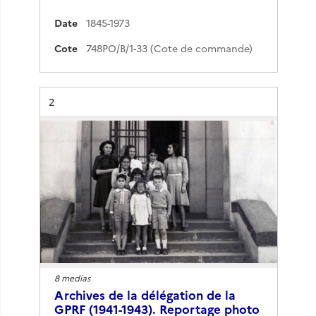
Date
1845-1973
Cote
748PO/B/1-33 (Cote de commande)
Résultat n°
2
8 medias
Archives de la délégation de la
GPRF (1941-1943). Reportage photo