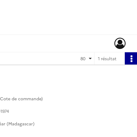
80
1 résultat
 (Cote de commande)
-1974
éar (Madagascar)