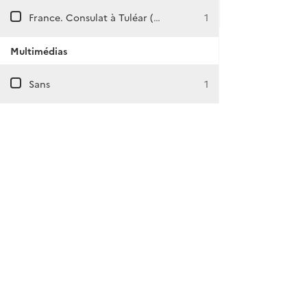
France. Consulat à Tuléar (Madagascar)
1
Multimédias
Sans
1