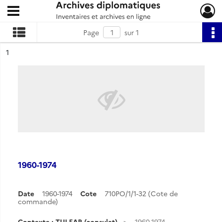
Ouvrir le menu déroulant
Archives diplomatiques
Page
sur 1
ésultat n°
1
1960-1974
Date
1960-1974
Cote
710PO/1/1-32 (Cote de
commande)
Contexte : TULEAR (consulat)
1960-1974