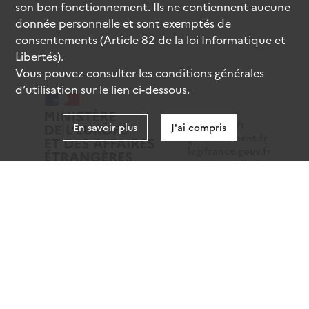
son bon fonctionnement. Ils ne contiennent aucune
donnée personnelle et sont exemptés de
consentements (Article 82 de la loi Informatique et
Libertés).
Vous pouvez consulter les conditions générales
d’utilisation sur le lien ci-dessous.
data.gouv.fr
En savoir plus
J'ai compris
gouvernement.fr
legifrance.gouv.fr
service-public.fr
Mentions légales
Données personnelles
CGU
Gestion des cookies
Accessibilité : partiellement conforme
Sauf mention contraire, tous les contenus de ce site sont
sous
licence etalab-2.0