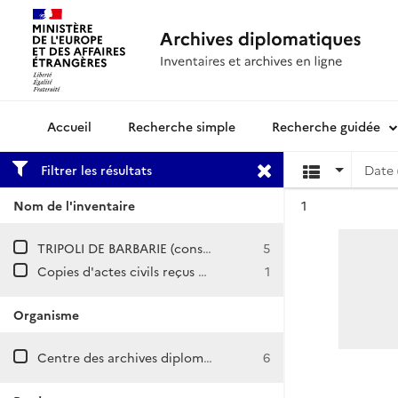
Recherche simple
Recherche guidée
Archives diplomatiques
Filtrer les résultats
Date 
Résultat n°
Nom de l'inventaire
1
TRIPOLI DE BARBARIE (consulat)
5
Copies d'actes civils reçus à la chancellerie du consulat de France à Tripoli de Barbarie (1700-1776).
1
Organisme
Centre des archives diplomatiques de Nantes
6