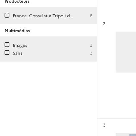
Producteurs
France. Consulat à Tripoli d'Afrique
6
Résultat n°
2
Multimédias
Images
3
Sans
3
Résultat n°
3