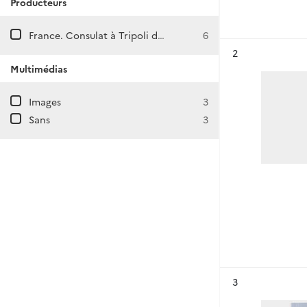
Producteurs
France. Consulat à Tripoli d'Afrique
6
Résultat n°
2
Multimédias
Images
3
Sans
3
Résultat n°
3