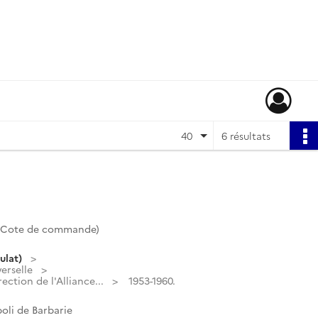
40
6 résultats
 (Cote de commande)
ulat)
verselle
ction de l'Alliance...
1953-1960.
oli de Barbarie