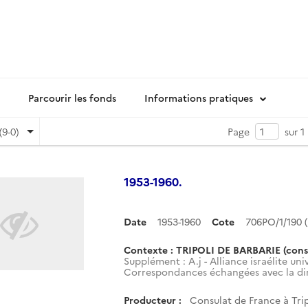
Parcourir les fonds
Informations pratiques
(9-0)
Page
sur 1
1953-1960.
Date
1953-1960
Cote
706PO/1/190
Contexte : TRIPOLI DE BARBARIE (cons
Supplément : A.j - Alliance israélite uni
Correspondances échangées avec la dire
Producteur :
Consulat de France à Trip