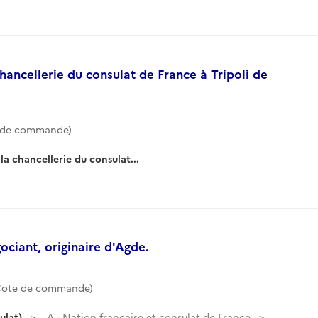
chancellerie du consulat de France à Tripoli de
e de commande)
la chancellerie du consulat...
ciant, originaire d'Agde.
Cote de commande)
ulat)
A - Nation française et consulat de France