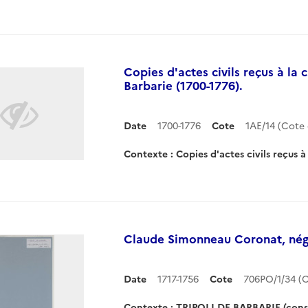
Copies d'actes civils reçus à la 
Barbarie (1700-1776).
Date
1700-1776
Cote
1AE/14 (Cot
Contexte : Copies d'actes civils reçus à 
Claude Simonneau Coronat, négo
Date
1717-1756
Cote
706PO/1/34 (
Contexte : TRIPOLI DE BARBARIE (cons