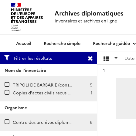
Recherche simple
Recherche guidée
Archives diplomatiques
Filtrer les résultats
Date 
Résultat n°
Nom de l'inventaire
1
TRIPOLI DE BARBARIE (consulat)
5
Copies d'actes civils reçus à la chancellerie du consulat de France à Tripoli de Barbarie (1700-1776).
1
Organisme
Centre des archives diplomatiques de Nantes
6