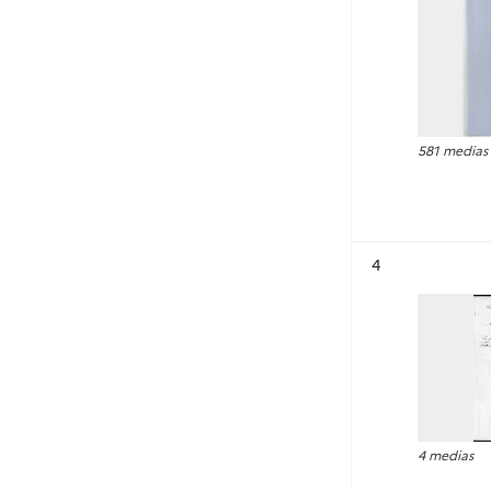
581 medias
Résultat n°
4
4 medias