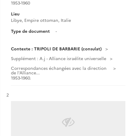
1953-1960
Lieu
Libye, Empire ottoman, Italie
Type de document
-
Contexte : TRIPOLI DE BARBARIE (consulat)
Supplément : A.j - Alliance israélite universelle
Correspondances échangées avec la direction
de l'Alliance...
1953-1960.
Résultat n°
2