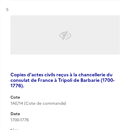
Résultat n°
5
Copies d'actes civils reçus à la chancellerie du
consulat de France à Tripoli de Barbarie (1700-
1776).
Cote
1AE/14 (Cote de commande)
Date
1700-1776