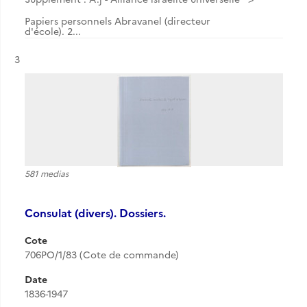
Papiers personnels Abravanel (directeur
d'école). 2...
Résultat n°
3
581 medias
Consulat (divers). Dossiers.
Cote
706PO/1/83 (Cote de commande)
Date
1836-1947