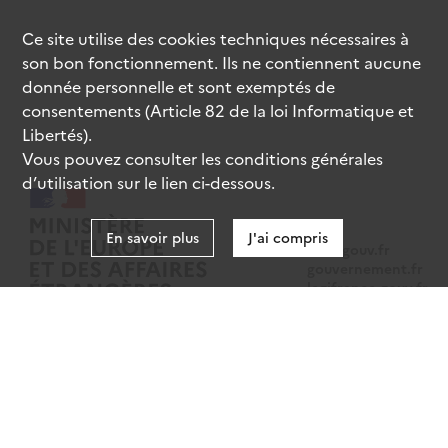
Ce site utilise des
cookies
techniques nécessaires à
son bon fonctionnement. Ils ne contiennent aucune
donnée personnelle et sont exemptés de
consentements (Article 82 de la loi Informatique et
Libertés).
Vous pouvez consulter les conditions générales
d’utilisation sur le lien ci-dessous.
En savoir plus
J'ai compris
data.gouv.fr
gouvernement.fr
legifrance.gouv.fr
service-public.fr
Mentions légales
Données personnelles
CGU
Gestion des cookies
Accessibilité : partiellement conforme