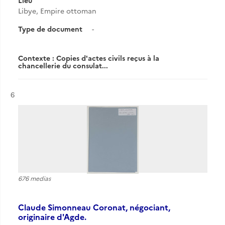
Lieu
Libye, Empire ottoman
Type de document
-
Contexte : Copies d'actes civils reçus à la
chancellerie du consulat...
Résultat n°
6
676 medias
Claude Simonneau Coronat, négociant,
originaire d'Agde.