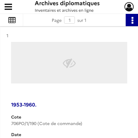
Ouvrir le menu déroulant
Archives diplomatiques
Page
sur 1
Résultat n°
1
1953-1960.
Cote
706PO/1/190 (Cote de commande)
Date