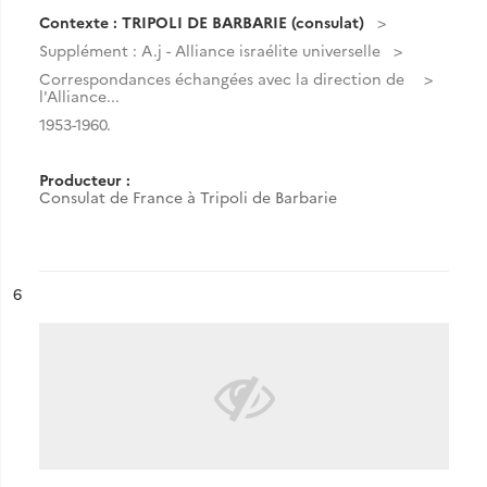
Contexte : TRIPOLI DE BARBARIE (consulat)
Supplément : A.j - Alliance israélite universelle
Correspondances échangées avec la direction de
l'Alliance...
1953-1960.
Producteur :
Consulat de France à Tripoli de Barbarie
ésultat n°
6