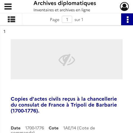
Ouvrir le menu déroulant
Archives diplomatiques
Page
sur 1
ésultat n°
1
Copies d'actes civils reçus à la chancellerie
du consulat de France à Tripoli de Barbarie
(1700-1776).
Date
1700-1776
Cote
1AE/14 (Cote de
commande)