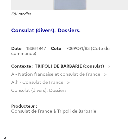
581 medias
Consulat (divers). Dossiers.
Date
1836-1947
Cote
706PO/1/83 (Cote de
commande)
Contexte : TRIPOLI DE BARBARIE (consulat)
A - Nation française et consulat de France
A.h - Consulat de France
Consulat (divers). Dossiers.
Producteur :
Consulat de France à Tripoli de Barbarie
ésultat n°
4