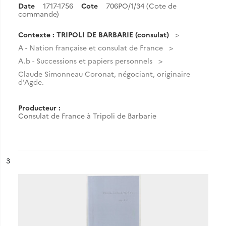
Date
1717-1756
Cote
706PO/1/34 (Cote de
commande)
Contexte : TRIPOLI DE BARBARIE (consulat)
A - Nation française et consulat de France
A.b - Successions et papiers personnels
Claude Simonneau Coronat, négociant, originaire
d'Agde.
Producteur :
Consulat de France à Tripoli de Barbarie
ésultat n°
3