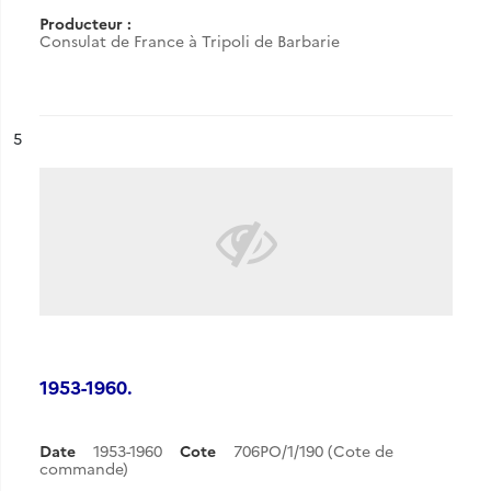
Producteur :
Consulat de France à Tripoli de Barbarie
ésultat n°
5
1953-1960.
Date
1953-1960
Cote
706PO/1/190 (Cote de
commande)