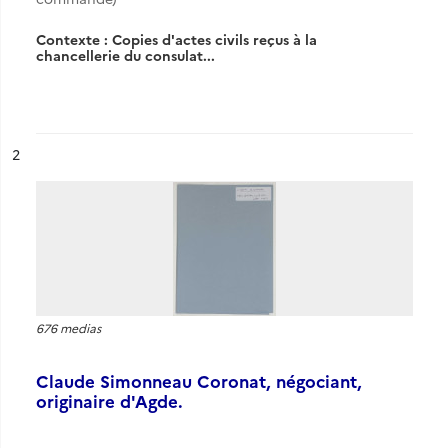
Contexte : Copies d'actes civils reçus à la
chancellerie du consulat...
ésultat n°
2
676 medias
Claude Simonneau Coronat, négociant,
originaire d'Agde.